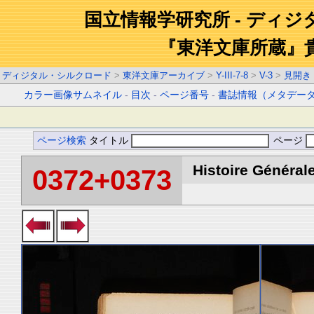
国立情報学研究所 - ディ
『東洋文庫所蔵』
ディジタル・シルクロード
>
東洋文庫アーカイブ
>
Y-III-7-8
>
V-3
>
見開き
カラー画像サムネイル
-
目次
-
ページ番号
-
書誌情報（メタデー
ページ検索
タイトル
ページ
Histoire Générale
0372+0373