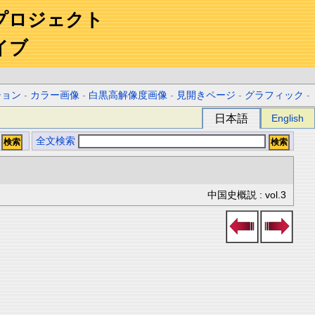
プロジェクト
イブ
ション
-
カラー画像
-
白黒高解像度画像
-
見開きページ
-
グラフィック
-
日本語
English
全文検索
中国史概説 : vol.3