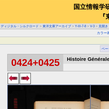
国立情報学
『
ディジタル・シルクロード
>
東洋文庫アーカイブ
>
Y-III-7-8
>
V-3
>
見開き
カラー
ペー
Histoire Générale
0424+0425