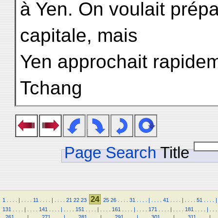
à Yen. On voulait prépa
capitale, mais
Yen approchait rapidem
Tchang
Page Search
Title
24
1
.
.
.
.
|
.
.
.
.
11
.
.
.
.
|
.
.
.
.
21
22
23
25
26
.
.
.
.
31
.
.
.
.
|
.
.
.
.
41
.
.
.
.
|
.
.
.
.
51
.
.
.
.
|
131
.
.
.
.
|
.
.
.
.
141
.
.
.
.
|
.
.
.
.
151
.
.
.
.
|
.
.
.
.
161
.
.
.
.
|
.
.
.
.
171
.
.
.
.
|
.
.
.
.
181
.
.
.
.
|
.
.
.
.
261
.
.
.
.
|
.
.
.
.
271
.
.
.
.
|
.
.
.
.
281
.
.
.
.
|
.
.
.
.
291
.
.
.
.
|
.
.
.
.
301
.
.
.
.
|
.
.
.
.
311
.
.
.
.
|
.
.