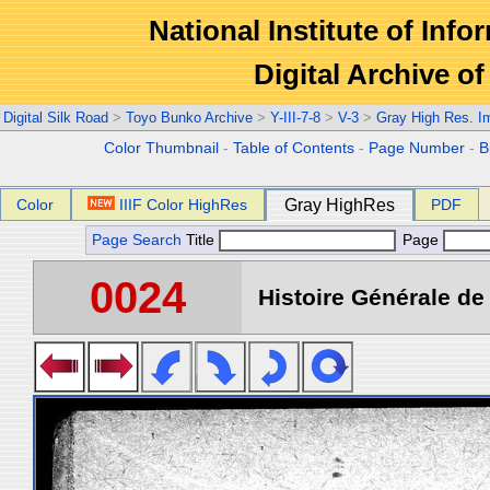
National Institute of Info
Digital Archive 
Digital Silk Road
>
Toyo Bunko Archive
>
Y-III-7-8
>
V-3
>
Gray High Res. I
Color Thumbnail
-
Table of Contents
-
Page Number
-
B
Color
IIIF Color HighRes
Gray HighRes
PDF
Page Search
Title
Page
0024
Histoire Générale de 