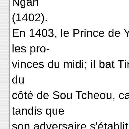
Ngan
(1402).
En 1403, le Prince de 
les pro-
vinces du midi; il bat Ti
du
côté de Sou Tcheou, c
tandis que
son adversaire s'établit