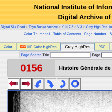
National Institute of Info
Digital Archive 
Digital Silk Road
>
Toyo Bunko Archive
>
Y-III-7-8
>
V-3
>
Gray High Res. I
Color Thumbnail
-
Table of Contents
-
Page Number
-
B
Color
IIIF Color HighRes
Gray HighRes
PDF
Page Search
Title
Page
0156
Histoire Générale de 