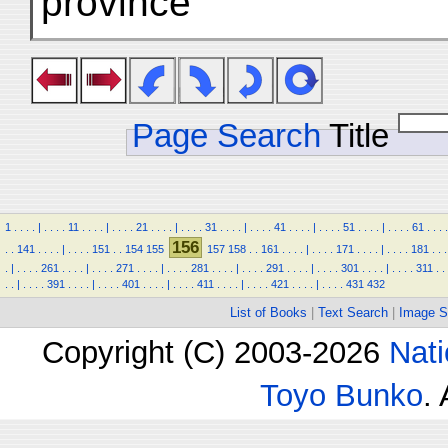
province
Page Search
Title
1
.
.
.
.
|
.
.
.
.
11
.
.
.
.
|
.
.
.
.
21
.
.
.
.
|
.
.
.
.
31
.
.
.
.
|
.
.
.
.
41
.
.
.
.
|
.
.
.
.
51
.
.
.
.
|
.
.
.
.
61
.
.
.
.
156
.
.
141
.
.
.
.
|
.
.
.
.
151
.
.
154
155
157
158
.
.
161
.
.
.
.
|
.
.
.
.
171
.
.
.
.
|
.
.
.
.
181
.
.
.
.
|
.
.
.
.
261
.
.
.
.
|
.
.
.
.
271
.
.
.
.
|
.
.
.
.
281
.
.
.
.
|
.
.
.
.
291
.
.
.
.
|
.
.
.
.
301
.
.
.
.
|
.
.
.
.
311
.
.
.
.
|
.
.
.
.
391
.
.
.
.
|
.
.
.
.
401
.
.
.
.
|
.
.
.
.
411
.
.
.
.
|
.
.
.
.
421
.
.
.
.
|
.
.
.
.
431
432
List of Books
|
Text Search
|
Image S
Copyright (C) 2003-2026
Nati
Toyo Bunko
.