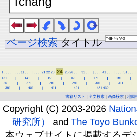
Tchang
ページ検索
タイトル
24
1
.
.
.
.
|
.
.
.
.
11
.
.
.
.
|
.
.
.
.
21
22
23
25
26
.
.
.
.
31
.
.
.
.
|
.
.
.
.
41
.
.
.
.
|
.
.
.
.
51
.
.
.
.
|
131
.
.
.
.
|
.
.
.
.
141
.
.
.
.
|
.
.
.
.
151
.
.
.
.
|
.
.
.
.
161
.
.
.
.
|
.
.
.
.
171
.
.
.
.
|
.
.
.
.
181
.
.
.
.
|
.
.
.
.
261
.
.
.
.
|
.
.
.
.
271
.
.
.
.
|
.
.
.
.
281
.
.
.
.
|
.
.
.
.
291
.
.
.
.
|
.
.
.
.
301
.
.
.
.
|
.
.
.
.
311
.
.
.
.
|
.
.
.
.
391
.
.
.
.
|
.
.
.
.
401
.
.
.
.
|
.
.
.
.
411
.
.
.
.
|
.
.
.
.
421
.
.
.
.
|
.
.
.
.
431
432
書籍リスト
|
全文検索
|
画像検索
|
地図
Copyright (C) 2003-2026
Natio
研究所）
and
The Toyo B
本ウェブサイトに掲載するデ