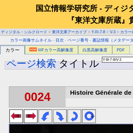
国立情報学研究所 - ディ
『東洋文庫所蔵』
ディジタル・シルクロード
>
東洋文庫アーカイブ
>
Y-III-7-8
>
V-3
>
カラー
カラー画像サムネイル
-
目次
-
ページ番号
-
書誌情報（メタデー
カラー
IIIFカラー高解像度
白黒高解像度
PDF
ページ検索
タイトル
Histoire Générale de 
0024