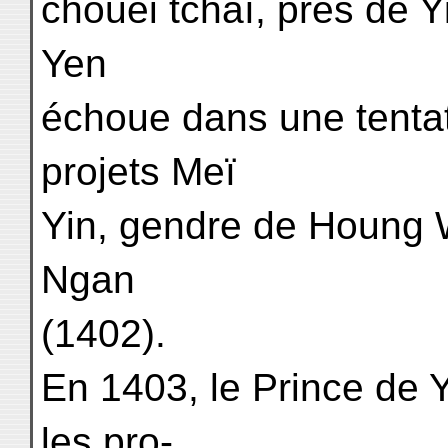
chouei tchaï, près de Yi
Yen
échoue dans une tentat
projets Meï
Yin, gendre de Houng 
Ngan
(1402).
En 1403, le Prince de 
les pro-