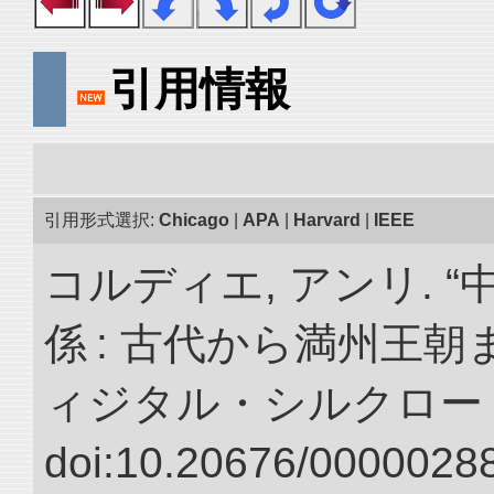
引用情報
引用形式選択:
Chicago
|
APA
|
Harvard
|
IEEE
コルディエ, アンリ. 
係 : 古代から満州王朝
ィジタル・シルクロー
doi:10.20676/00000288