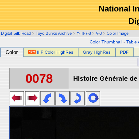
National In
Di
Digital Silk Road
>
Toyo Bunko Archive
>
Y-III-7-8
>
V-3
>
Color Image
Color Thumbnail
-
Table 
Color
IIIF Color HighRes
Gray HighRes
PDF
0078
Histoire Générale de 