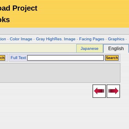
Road Project
oks
tion
-
Color Image
-
Gray HighRes. Image
-
Facing Pages
-
Graphics
-
Japanese
English
Full Text