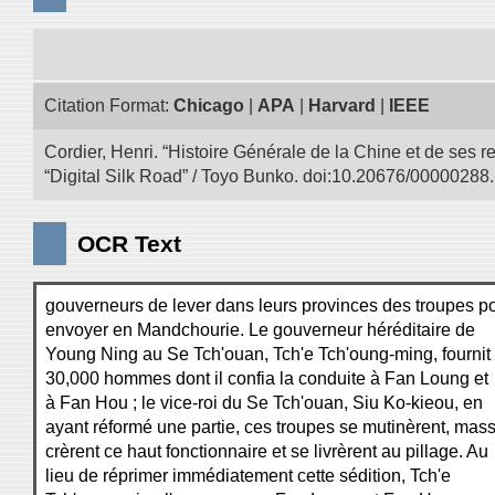
Citation Format:
Chicago
|
APA
|
Harvard
|
IEEE
Cordier, Henri. “Histoire Générale de la Chine et de ses r
“Digital Silk Road” / Toyo Bunko. doi:10.20676/00000288.
OCR Text
gouverneurs de lever dans leurs provinces des troupes p
envoyer en Mandchourie. Le gouverneur héréditaire de
Young Ning au Se Tch'ouan, Tch'e Tch'oung-ming, fournit
30,000 hommes dont il confia la conduite à Fan Loung et
à Fan Hou ; le vice-roi du Se Tch'ouan, Siu Ko-kieou, en
ayant réformé une partie, ces troupes se mutinèrent, mas
crèrent ce haut fonctionnaire et se livrèrent au pillage. Au
lieu de réprimer immédiatement cette sédition, Tch'e