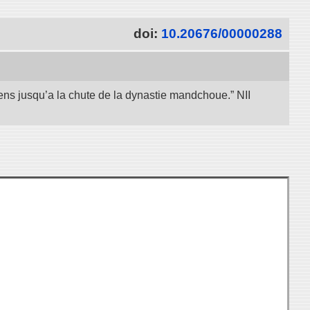
doi:
10.20676/00000288
iens jusqu’a la chute de la dynastie mandchoue.” NII