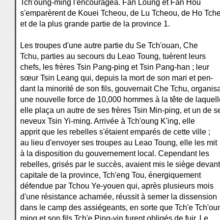
Tch'oung-ming l'encouragea. Fan Loung et Fan Hou
s'emparèrent de Kouei Tcheou, de Lu Tcheou, de Ho Tch
et de la plus grande partie de la province 1.
Les troupes d'une autre partie du Se Tch'ouan, Che
Tchu, parties au secours du Leao Toung, tuèrent leurs
chefs, les frères Tsin Pang-ping et Tsin Pang-han ; leur
sœur Tsin Leang qui, depuis la mort de son mari et pen-
dant la minorité de son fils, gouvernait Che Tchu, organis
une nouvelle force de 10,000 hommes à la tête de laquell
elle plaça un autre de ses frères Tsin Min-ping, et un de s
neveux Tsin Yi-ming. Arrivée à Tch'oung K'ing, elle
apprit que les rebelles s'étaient emparés de cette ville ;
au lieu d'envoyer ses troupes au Leao Toung, elle les mit
à la disposition du gouvernement local. Cependant les
rebelles, grisés par le succès, avaient mis le siège devant
capitale de la province, Tch'eng Tou, énergiquement
défendue par Tchou Ye-youen qui, après plusieurs mois
d'une résistance acharnée, réussit à semer la dissension
dans le camp des assiégeants, en sorte que Tch'e Tch'ou
ming et son fils Tch'e Ping-yin furent obligés de fuir. Le