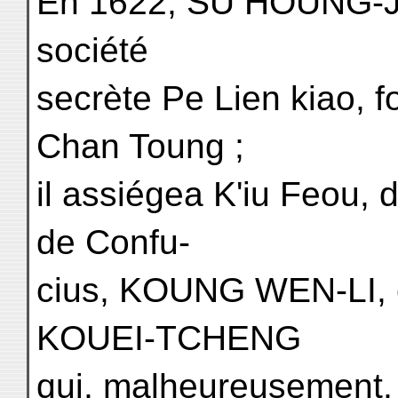
En 1622, SU HOUNG-JOU
société
secrète Pe Lien kiao, 
Chan Toung ;
il assiégea K'iu Feou,
de Confu-
cius, KOUNG WEN-LI, 
KOUEI-TCHENG
qui, malheureusement, 