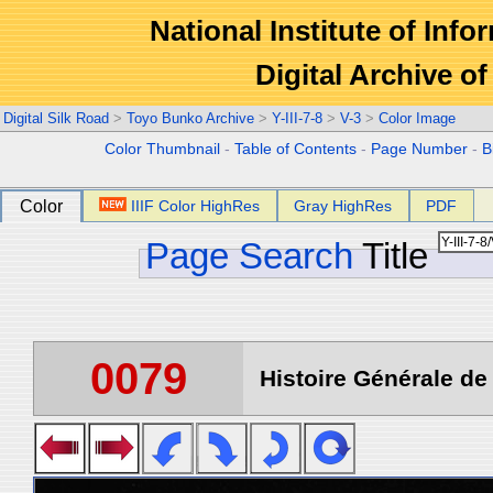
National Institute of Info
Digital Archive 
Digital Silk Road
>
Toyo Bunko Archive
>
Y-III-7-8
>
V-3
>
Color Image
Color Thumbnail
-
Table of Contents
-
Page Number
-
B
Color
IIIF Color HighRes
Gray HighRes
PDF
Page Search
Title
0079
Histoire Générale de 