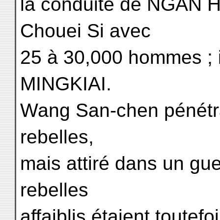
la conduite de NGAN H
Chouei Si avec
25 à 30,000 hommes ; i
MINGKIAI.
Wang San-chen pénétra 
rebelles,
mais attiré dans un guet
rebelles
affaiblis étaient toutefo