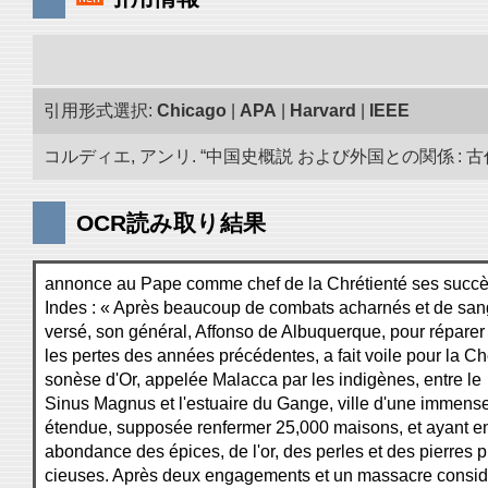
引用形式選択:
Chicago
|
APA
|
Harvard
|
IEEE
コルディエ, アンリ. “中国史概説 および外国との関係 : 古代
OCR読み取り結果
annonce au Pape comme chef de la Chrétienté ses succ
Indes : « Après beaucoup de combats acharnés et de san
versé, son général, Affonso de Albuquerque, pour réparer
les pertes des années précédentes, a fait voile pour la Ch
sonèse d'Or, appelée Malacca par les indigènes, entre le
Sinus Magnus et l'estuaire du Gange, ville d'une immens
étendue, supposée renfermer 25,000 maisons, et ayant e
abondance des épices, de l'or, des perles et des pierres p
cieuses. Après deux engagements et un massacre consid