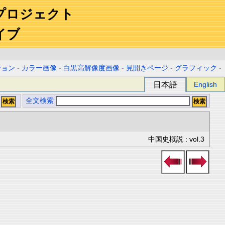
プロジェクト
イブ
ション
-
カラー画像
-
白黒高解像度画像
-
見開きページ
-
グラフィック
-
日本語
English
全文検索
中国史概説 : vol.3