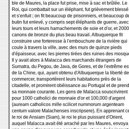
ble de Maures, la place fut prise, mise à sac et brûlée. Le
Roi, qui combattait sur un éléphant, fut grièvement blessé
et s'enfuit ; on fit beaucoup de prisonniers, et beaucoup d
butin fut enlevé, y compris sept éléphants de guerre, avec
leurs tours et leurs harnachements de soie et d'or, et 2000
canons de bronze du plus beau travail. Albuquerque fit
construire une forteresse à l'embouchure de la rivière qui
coule à travers la ville, avec des murs de quinze pieds
d'épaisseur, avec les pierres tirées des ruines des mosqu
Il y avait alors à Malacca des marchands étrangers de
Sumatra, du Pegou, de Java, de Gores, et de l'extrême es
de la Chine, qui, ayant obtenu d'Albuquerque la liberté de
commercer, transportèrent leurs habitations près de la
citadelle, et promirent obéissance au Portugal et de pren
sa monnaie courante. Les gens de Malacca souscrivirent
pour 1000 catholici de monnaie d'or et 100,000 d'argent
(auream catholicos mille scilicet nummorum argenteam
centum valore Malachenses inscripsere). En apprenant c
le roi de Ansiam (Siam), le roi le plus puissant d'Orient,
auquel Malacca avait été arraché par les Maures, envoya