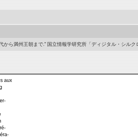
から満州王朝まで.” 国立情報学研究所「ディジタル・シルクロード」／東洋
ès aux
g
er-
e
n
ré-
éra-