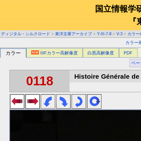
国立情報学
『
ディジタル・シルクロード
>
東洋文庫アーカイブ
>
Y-III-7-8
>
V-3
>
カラー
カラー
カラー
IIIFカラー高解像度
白黒高解像度
PDF
ペー
Histoire Générale de 
0118