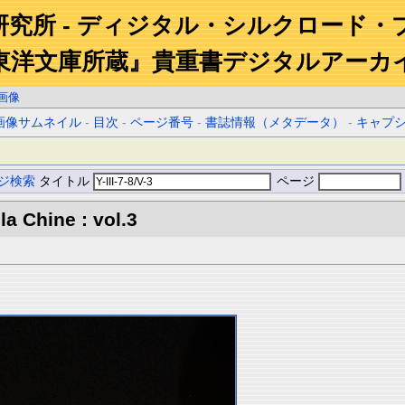
研究所 - ディジタル・シルクロード・
東洋文庫所蔵』貴重書デジタルアーカ
画像
画像サムネイル
-
目次
-
ページ番号
-
書誌情報（メタデータ）
-
キャプ
ジ検索
タイトル
ページ
la Chine : vol.3