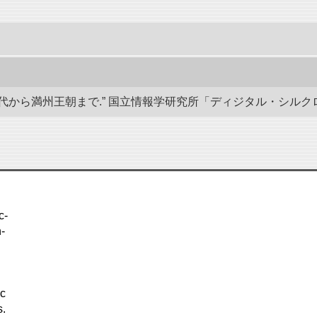
から満州王朝まで.” 国立情報学研究所「ディジタル・シルクロード」／東洋
c-
-
nc
s.