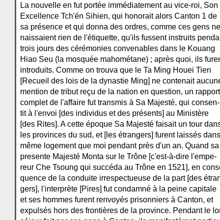
La nouvelle en fut portée immédiatement au vice-roi, Son
Excellence Tch'én Sihien, qui honorait alors Canton 1 de
sa présence et qui donna des ordres, comme ces gens ne
naissaient rien de l'étiquette, qu'ils fussent instruits penda
trois jours des cérémonies convenables dans le Kouang
Hiao Seu (la mosquée mahométane) ; après quoi, ils fure
introduits. Comme on trouva que le Ta Ming Houei Tien
[Recueil des lois de la dynastie Ming] ne contenait aucun
mention de tribut reçu de la nation en question, un rapport
complet de l'affaire fut transmis à Sa Majesté, qui consen-
tit à l'envoi [des individus et des présents] au Ministère
[des Rites]. A cette époque Sa Majesté faisait un tour dan
les provinces du sud, et [les étrangers] furent laissés dans
même logement que moi pendant près d'un an. Quand sa
presente Majesté Monta sur le Trône [c'est-à-dire l'empe-
reur Che Tsoung qui succéda au Trône en 1521], en cons
quence de la conduite irrespectueuse de la part [des étra
gers], l'interprète [Pires] fut condamné à la peine capitale
et ses hommes furent renvoyés prisonniers à Canton, et
expulsés hors des frontières de la province. Pendant le l