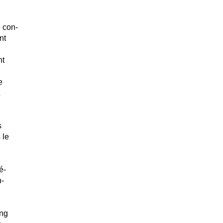
 con-
nt
nt
e
s
 le
é-
n-
ong