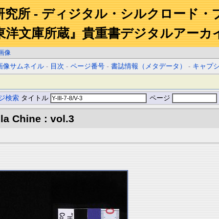
研究所 - ディジタル・シルクロード・
東洋文庫所蔵』貴重書デジタルアーカ
画像
画像サムネイル
-
目次
-
ページ番号
-
書誌情報（メタデータ）
-
キャプ
ジ検索
タイトル
ページ
la Chine : vol.3