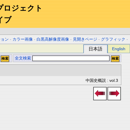
プロジェクト
イブ
ション
-
カラー画像
-
白黒高解像度画像
-
見開きページ
-
グラフィック
-
日本語
English
全文検索
中国史概説 : vol.3