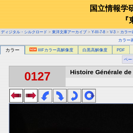
国立情報学
『
ディジタル・シルクロード
>
東洋文庫アーカイブ
>
Y-III-7-8
>
V-3
>
カラー
カラー
カラー
IIIFカラー高解像度
白黒高解像度
PDF
ペー
Histoire Générale de 
0127