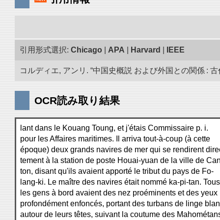
引用形式選択:
Chicago
|
APA
|
Harvard
|
IEEE
コルディエ, アンリ. “中国史概説 および外国との関係 : 古代
OCR読み取り結果
lant dans le Kouang Toung, et j'étais Commissaire p. i.
pour les Affaires maritimes. Il arriva tout-à-coup (à cette
époque) deux grands navires de mer qui se rendirent dire
tement à la station de poste Houai-yuan de la ville de Can
ton, disant qu'ils avaient apporté le tribut du pays de Fo-
lang-ki. Le maître des navires était nommé ka-pi-tan. Tous
les gens à bord avaient des nez proéminents et des yeux
profondément enfoncés, portant des turbans de linge bla
autour de leurs têtes, suivant la coutume des Mahométan