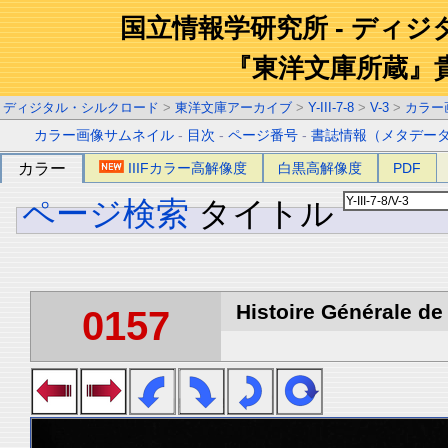
国立情報学研究所 - ディ
『東洋文庫所蔵』
ディジタル・シルクロード
>
東洋文庫アーカイブ
>
Y-III-7-8
>
V-3
>
カラー
カラー画像サムネイル
-
目次
-
ページ番号
-
書誌情報（メタデー
カラー
IIIFカラー高解像度
白黒高解像度
PDF
ページ検索
タイトル
Histoire Générale de 
0157