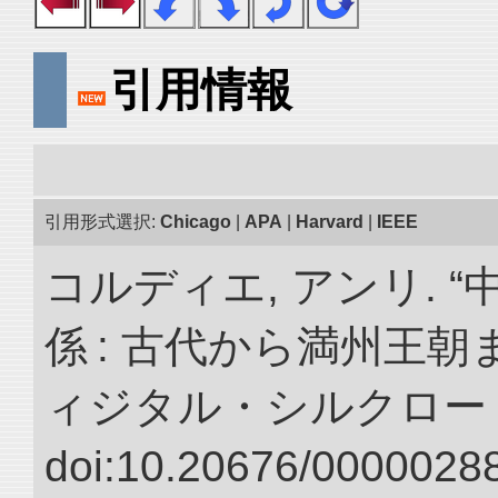
引用情報
引用形式選択:
Chicago
|
APA
|
Harvard
|
IEEE
コルディエ, アンリ. 
係 : 古代から満州王朝
ィジタル・シルクロー
doi:10.20676/00000288