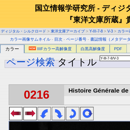
国立情報学研究所 - ディ
『東洋文庫所蔵』
ディジタル・シルクロード
>
東洋文庫アーカイブ
>
Y-III-7-8
>
V-3
>
カラー
カラー画像サムネイル
-
目次
-
ページ番号
-
書誌情報（メタデー
カラー
IIIFカラー高解像度
白黒高解像度
PDF
ページ検索
タイトル
Histoire Générale de 
0216