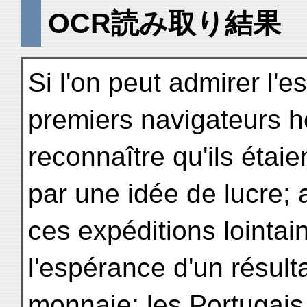
OCR読み取り結果
Si l'on peut admirer l'e
premiers navigateurs hol
reconnaître qu'ils étai
par une idée de lucre; 
ces expéditions lointai
l'espérance d'un résul
monnaie; les Portugais