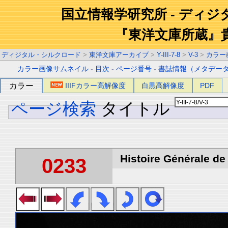
国立情報学研究所 - ディ
『東洋文庫所蔵』
ディジタル・シルクロード
>
東洋文庫アーカイブ
>
Y-III-7-8
>
V-3
>
カラー
カラー画像サムネイル
-
目次
-
ページ番号
-
書誌情報（メタデー
カラー
IIIFカラー高解像度
白黒高解像度
PDF
ページ検索
タイトル
Histoire Générale de 
0233