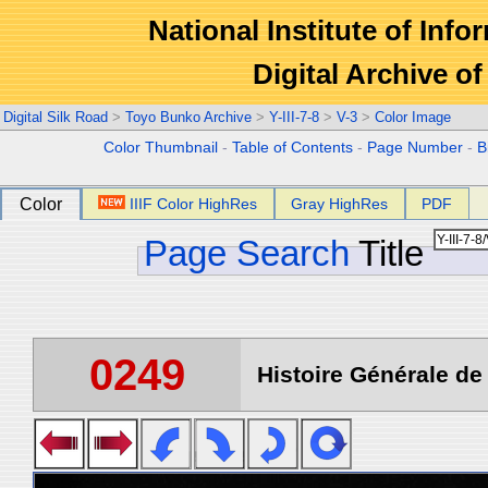
National Institute of Info
Digital Archive 
Digital Silk Road
>
Toyo Bunko Archive
>
Y-III-7-8
>
V-3
>
Color Image
Color Thumbnail
-
Table of Contents
-
Page Number
-
B
Color
IIIF Color HighRes
Gray HighRes
PDF
Page Search
Title
0249
Histoire Générale de 