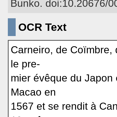
Bunko. doi:10.20676/0
OCR Text
Carneiro, de Coïmbre, 
le pre-
mier évêque du Japon e
Macao en
1567 et se rendit à Can