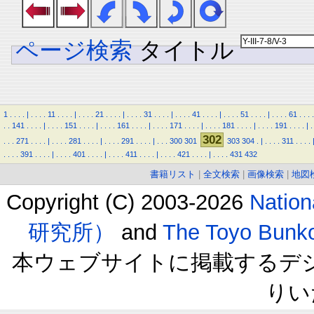
ページ検索
タイトル
1
.
.
.
.
|
.
.
.
.
11
.
.
.
.
|
.
.
.
.
21
.
.
.
.
|
.
.
.
.
31
.
.
.
.
|
.
.
.
.
41
.
.
.
.
|
.
.
.
.
51
.
.
.
.
|
.
.
.
.
61
.
.
.
.
.
.
141
.
.
.
.
|
.
.
.
.
151
.
.
.
.
|
.
.
.
.
161
.
.
.
.
|
.
.
.
.
171
.
.
.
.
|
.
.
.
.
181
.
.
.
.
|
.
.
.
.
191
.
.
.
.
|
.
302
.
.
.
271
.
.
.
.
|
.
.
.
.
281
.
.
.
.
|
.
.
.
.
291
.
.
.
.
|
.
.
.
300
301
303
304
.
|
.
.
.
.
311
.
.
.
.
.
.
.
.
391
.
.
.
.
|
.
.
.
.
401
.
.
.
.
|
.
.
.
.
411
.
.
.
.
|
.
.
.
.
421
.
.
.
.
|
.
.
.
.
431
432
書籍リスト
|
全文検索
|
画像検索
|
地図
Copyright (C) 2003-2026
Natio
研究所）
and
The Toyo B
本ウェブサイトに掲載するデ
りい