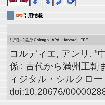
引用情報
引用形式選択:
Chicago
|
APA
|
Harvard
|
IEEE
コルディエ, アンリ. 
係 : 古代から満州王朝
ィジタル・シルクロー
doi:10.20676/00000288