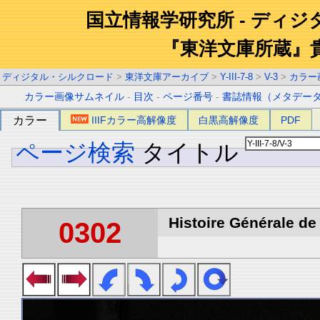
国立情報学研究所 - ディ
『東洋文庫所蔵』
ディジタル・シルクロード
>
東洋文庫アーカイブ
>
Y-III-7-8
>
V-3
>
カラー
カラー画像サムネイル
-
目次
-
ページ番号
-
書誌情報（メタデー
カラー
IIIFカラー高解像度
白黒高解像度
PDF
ページ検索
タイトル
Histoire Générale de 
0302