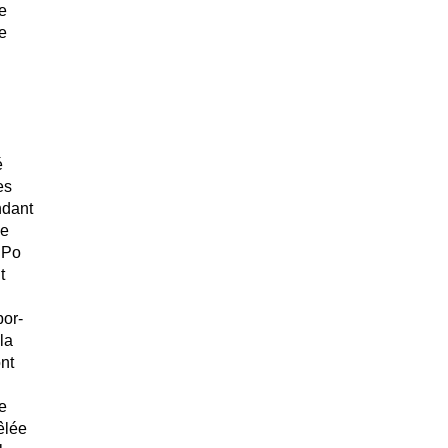
e
e
é
es
ndant
ie
 Po
t
por-
la
nt
e
êlée