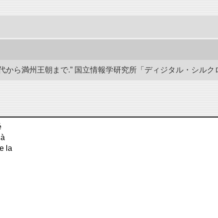
から満州王朝まで.” 国立情報学研究所「ディジタル・シルクロード」／東洋
é
 à
 la