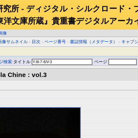
研究所 - ディジタル・シルクロード・
東洋文庫所蔵』貴重書デジタルアーカ
画像
画像サムネイル
-
目次
-
ページ番号
-
書誌情報（メタデータ）
-
キャプ
ジ検索
タイトル
ページ
la Chine : vol.3