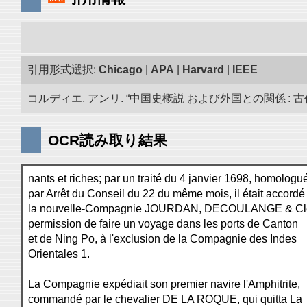
引用形式選択:
Chicago
|
APA
|
Harvard
|
IEEE
コルディエ, アンリ. “中国史概説 および外国との関係 : 古代
OCR読み取り結果
nants et riches; par un traité du 4 janvier 1698, homologu
par Arrêt du Conseil du 22 du même mois, il était accordé
la nouvelle-Compagnie JOURDAN, DECOULANGE & Cle
permission de faire un voyage dans les ports de Canton
et de Ning Po, à l'exclusion de la Compagnie des Indes
Orientales 1.
La Compagnie expédiait son premier navire l'Amphitrite,
commandé par le chevalier DE LA ROQUE, qui quitta La