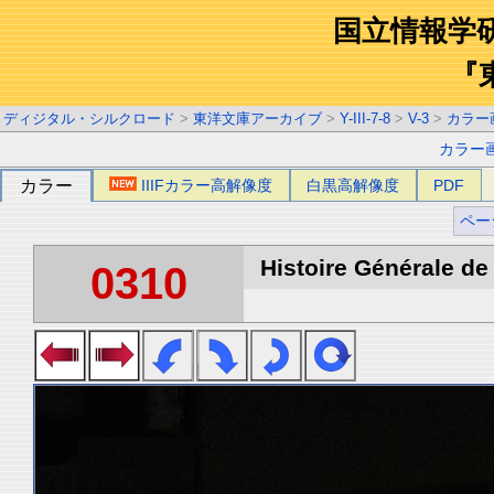
国立情報学
『
ディジタル・シルクロード
>
東洋文庫アーカイブ
>
Y-III-7-8
>
V-3
>
カラー
カラー
カラー
IIIFカラー高解像度
白黒高解像度
PDF
ペー
Histoire Générale de 
0310