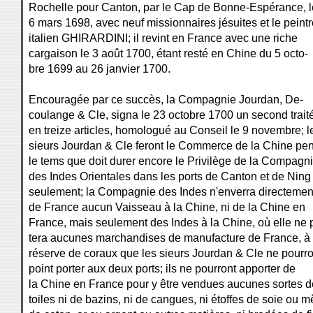
Rochelle pour Canton, par le Cap de Bonne-Espérance, l
6 mars 1698, avec neuf missionnaires jésuites et le peintr
italien GHIRARDINI; il revint en France avec une riche
cargaison le 3 août 1700, étant resté en Chine du 5 octo-
bre 1699 au 26 janvier 1700.
Encouragée par ce succès, la Compagnie Jourdan, De-
coulange & Cle, signa le 23 octobre 1700 un second trait
en treize articles, homologué au Conseil le 9 novembre; l
sieurs Jourdan & Cle feront le Commerce de la Chine pe
le tems que doit durer encore le Privilège de la Compagn
des Indes Orientales dans les ports de Canton et de Ning
seulement; la Compagnie des Indes n'enverra directemen
de France aucun Vaisseau à la Chine, ni de la Chine en
France, mais seulement des Indes à la Chine, où elle ne 
tera aucunes marchandises de manufacture de France, à 
réserve de coraux que les sieurs Jourdan & Cle ne pourro
point porter aux deux ports; ils ne pourront apporter de
la Chine en France pour y être vendues aucunes sortes d
toiles ni de bazins, ni de cangues, ni étoffes de soie ou m