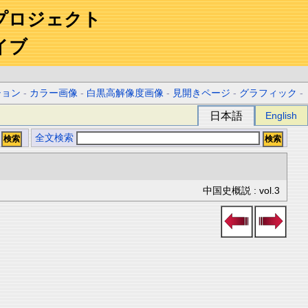
プロジェクト
イブ
ション
-
カラー画像
-
白黒高解像度画像
-
見開きページ
-
グラフィック
-
日本語
English
全文検索
中国史概説 : vol.3