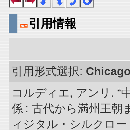
引用情報
引用形式選択:
Chicag
コルディエ, アンリ. 
係 : 古代から満州王朝
ィジタル・シルクロー