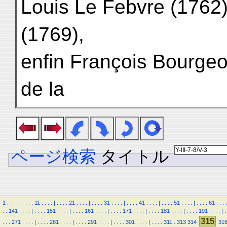
Louis Le Febvre (1762)
(1769),
enfin François Bourgeo
de la
ページ検索
タイトル
1
.
.
.
.
|
.
.
.
.
11
.
.
.
.
|
.
.
.
.
21
.
.
.
.
|
.
.
.
.
31
.
.
.
.
|
.
.
.
.
41
.
.
.
.
|
.
.
.
.
51
.
.
.
.
|
.
.
.
.
61
.
.
.
.
.
.
141
.
.
.
.
|
.
.
.
.
151
.
.
.
.
|
.
.
.
.
161
.
.
.
.
|
.
.
.
.
171
.
.
.
.
|
.
.
.
.
181
.
.
.
.
|
.
.
.
.
191
.
.
.
.
|
.
315
.
.
.
271
.
.
.
.
|
.
.
.
.
281
.
.
.
.
|
.
.
.
.
291
.
.
.
.
|
.
.
.
.
301
.
.
.
.
|
.
.
.
.
311
.
313
314
31