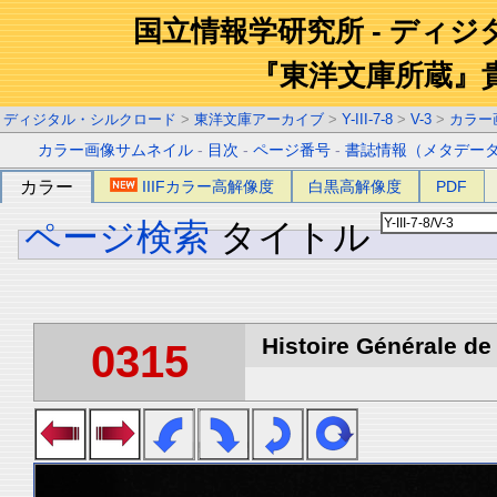
国立情報学研究所 - ディ
『東洋文庫所蔵』
ディジタル・シルクロード
>
東洋文庫アーカイブ
>
Y-III-7-8
>
V-3
>
カラー
カラー画像サムネイル
-
目次
-
ページ番号
-
書誌情報（メタデー
カラー
IIIFカラー高解像度
白黒高解像度
PDF
ページ検索
タイトル
Histoire Générale de 
0315