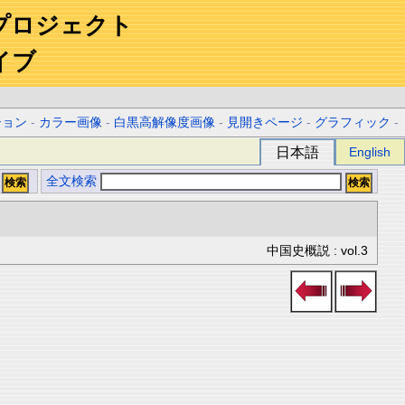
プロジェクト
イブ
ション
-
カラー画像
-
白黒高解像度画像
-
見開きページ
-
グラフィック
-
日本語
English
全文検索
中国史概説 : vol.3