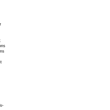
r
;
ons
ons
t
u-