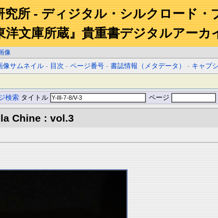
研究所 - ディジタル・シルクロード・
東洋文庫所蔵』貴重書デジタルアーカ
画像
画像サムネイル
-
目次
-
ページ番号
-
書誌情報（メタデータ）
-
キャプ
ジ検索
タイトル
ページ
la Chine : vol.3