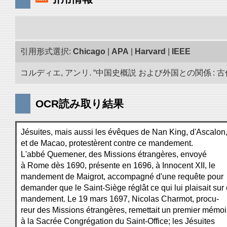
引用形式選択:
Chicago
|
APA
|
Harvard
|
IEEE
コルディエ, アンリ. “中国史概説 および外国との関係 : 古代
OCR読み取り結果
Jésuites, mais aussi les évêques de Nan King, d'Ascalon
et de Macao, protestèrent contre ce mandement.
L'abbé Quemener, des Missions étrangères, envoyé
à Rome dès 1690, présente en 1696, à Innocent XII, le
mandement de Maigrot, accompagné d'une requête pour
demander que le Saint-Siège réglât ce qui lui plaisait sur
mandement. Le 19 mars 1697, Nicolas Charmot, procu-
reur des Missions étrangères, remettait un premier mémoi
à la Sacrée Congrégation du Saint-Office; les Jésuites