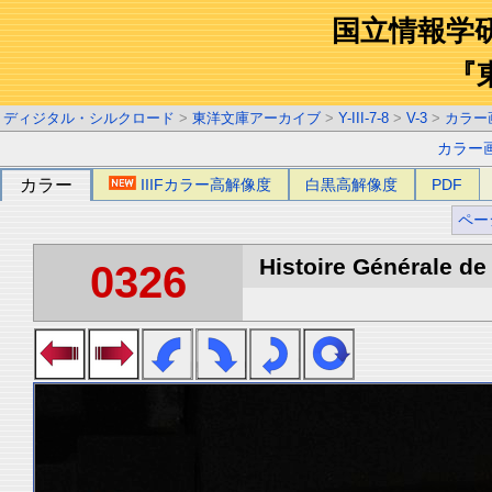
国立情報学
『
ディジタル・シルクロード
>
東洋文庫アーカイブ
>
Y-III-7-8
>
V-3
>
カラー
カラー
カラー
IIIFカラー高解像度
白黒高解像度
PDF
ペー
Histoire Générale de 
0326