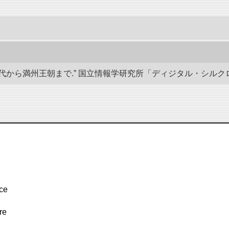
から満州王朝まで.” 国立情報学研究所「ディジタル・シルクロード」／東洋
,
 ce
re