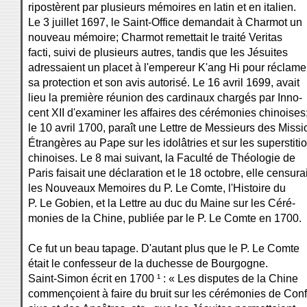
ripostèrent par plusieurs mémoires en latin et en italien.
Le 3 juillet 1697, le Saint-Office demandait à Charmot un
nouveau mémoire; Charmot remettait le traité Veritas
facti, suivi de plusieurs autres, tandis que les Jésuites
adressaient un placet à l'empereur K'ang Hi pour réclame
sa protection et son avis autorisé. Le 16 avril 1699, avait
lieu la première réunion des cardinaux chargés par Inno-
cent XII d'examiner les affaires des cérémonies chinoises
le 10 avril 1700, paraît une Lettre de Messieurs des Missi
Étrangères au Pape sur les idolâtries et sur les superstiti
chinoises. Le 8 mai suivant, la Faculté de Théologie de
Paris faisait une déclaration et le 18 octobre, elle censurai
les Nouveaux Memoires du P. Le Comte, l'Histoire du
P. Le Gobien, et la Lettre au duc du Maine sur les Céré-
monies de la Chine, publiée par le P. Le Comte en 1700.
Ce fut un beau tapage. D'autant plus que le P. Le Comte
était le confesseur de la duchesse de Bourgogne.
Saint-Simon écrit en 1700 ¹ : « Les disputes de la Chine
commençoient à faire du bruit sur les cérémonies de Conf