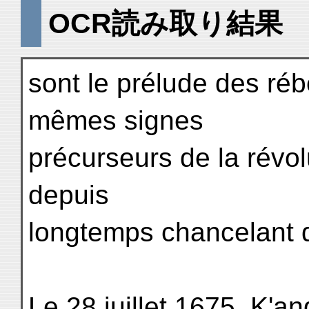
OCR読み取り結果
sont le prélude des réb
mêmes signes
précurseurs de la révolu
depuis
longtemps chancelant
Le 28 juillet 1675, K'a