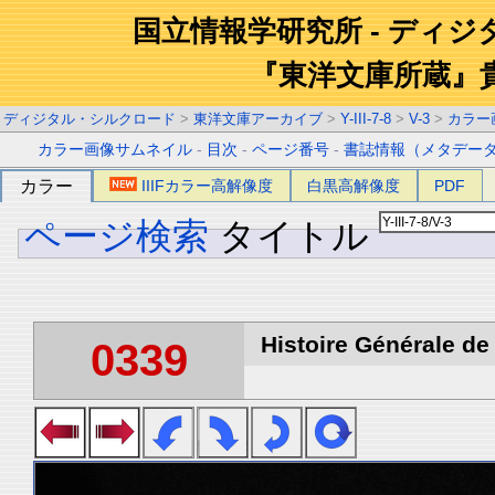
国立情報学研究所 - ディ
『東洋文庫所蔵』
ディジタル・シルクロード
>
東洋文庫アーカイブ
>
Y-III-7-8
>
V-3
>
カラー
カラー画像サムネイル
-
目次
-
ページ番号
-
書誌情報（メタデー
カラー
IIIFカラー高解像度
白黒高解像度
PDF
ページ検索
タイトル
Histoire Générale de 
0339