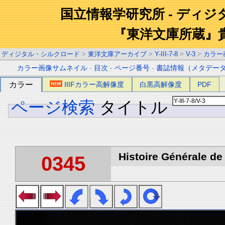
国立情報学研究所 - ディ
『東洋文庫所蔵』
ディジタル・シルクロード
>
東洋文庫アーカイブ
>
Y-III-7-8
>
V-3
>
カラー
カラー画像サムネイル
-
目次
-
ページ番号
-
書誌情報（メタデー
カラー
IIIFカラー高解像度
白黒高解像度
PDF
ページ検索
タイトル
Histoire Générale de 
0345