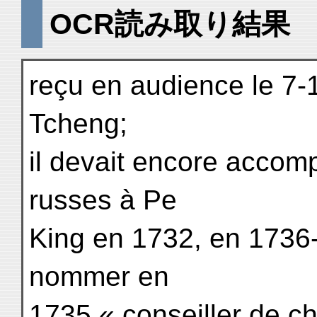
OCR読み取り結果
reçu en audience le 7-1
Tcheng;
il devait encore acco
russes à Pe
King en 1732, en 1736-7
nommer en
1735 « conseiller de ch