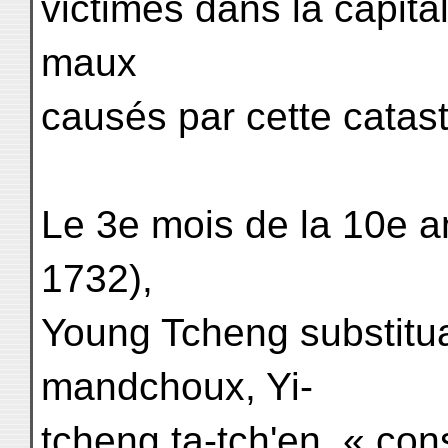
victimes dans la capital
maux
causés par cette catas
Le 3e mois de la 10e a
1732),
Young Tcheng substitua
mandchoux, Yi-
tcheng ta-tch'en, « cons