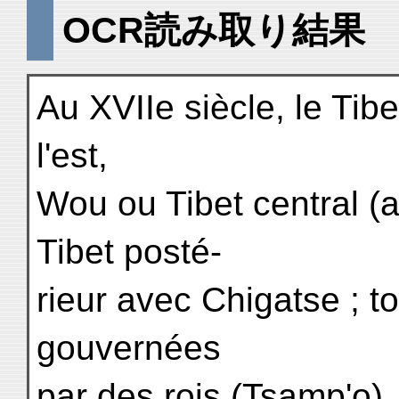
OCR読み取り結果
Au XVIIe siècle, le Tib
l'est,
Wou ou Tibet central (
Tibet posté-
rieur avec Chigatse ; t
gouvernées
par des rois (Tsamp'o)