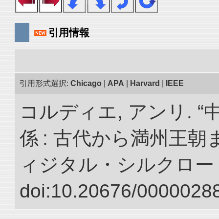
引用情報
引用形式選択:
Chicago
|
APA
|
Harvard
|
IEEE
コルディエ, アンリ. 
係 : 古代から満州王朝
ィジタル・シルクロー
doi:10.20676/00000288