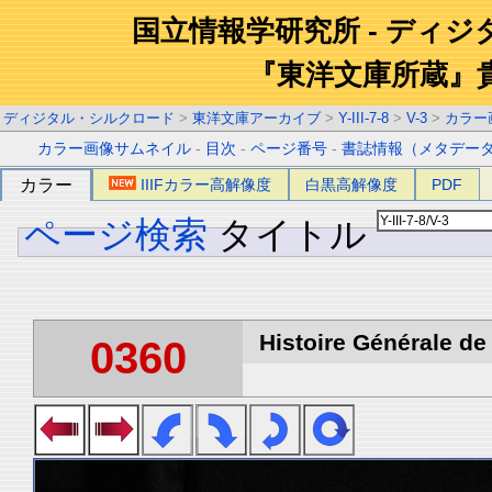
国立情報学研究所 - ディ
『東洋文庫所蔵』
ディジタル・シルクロード
>
東洋文庫アーカイブ
>
Y-III-7-8
>
V-3
>
カラー
カラー画像サムネイル
-
目次
-
ページ番号
-
書誌情報（メタデー
カラー
IIIFカラー高解像度
白黒高解像度
PDF
ページ検索
タイトル
Histoire Générale de 
0360