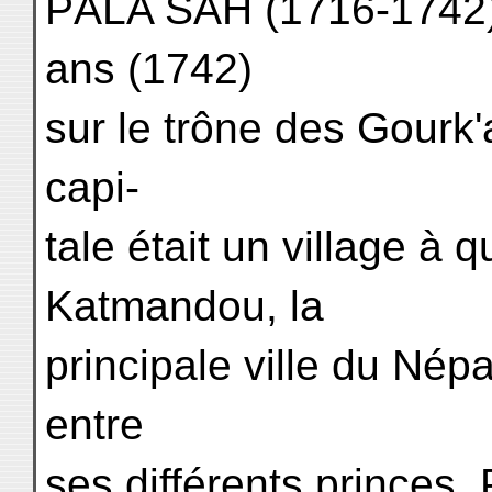
PÀLA SÂH (1716-1742)
ans (1742)
sur le trône des Gourk'a
capi-
tale était un village à 
Katmandou, la
principale ville du Nép
entre
ses différents princes, 