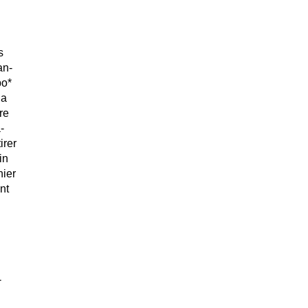
s
an-
po*
la
re
-
irer
in
nier
nt
-