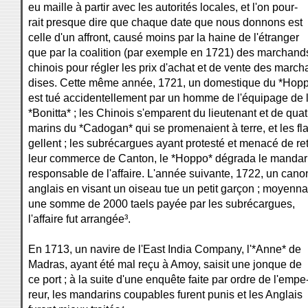
eu maille à partir avec les autorités locales, et l'on pour-
rait presque dire que chaque date que nous donnons est
celle d'un affront, causé moins par la haine de l'étranger
que par la coalition (par exemple en 1721) des marchand
chinois pour régler les prix d'achat et de vente des march
dises. Cette même année, 1721, un domestique du *Hop
est tué accidentellement par un homme de l'équipage de 
*Bonitta* ; les Chinois s'emparent du lieutenant et de quat
marins du *Cadogan* qui se promenaient à terre, et les fla
gellent ; les subrécargues ayant protesté et menacé de ret
leur commerce de Canton, le *Hoppo* dégrada le mandar
responsable de l'affaire. L'année suivante, 1722, un cano
anglais en visant un oiseau tue un petit garçon ; moyenna
une somme de 2000 taels payée par les subrécargues,
l'affaire fut arrangée³.
En 1713, un navire de l'East India Company, l'*Anne* de
Madras, ayant été mal reçu à Amoy, saisit une jonque de
ce port ; à la suite d'une enquête faite par ordre de l'empe
reur, les mandarins coupables furent punis et les Anglais