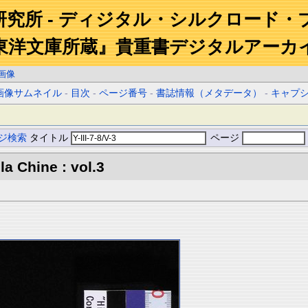
研究所 - ディジタル・シルクロード・
東洋文庫所蔵』貴重書デジタルアーカ
画像
画像サムネイル
-
目次
-
ページ番号
-
書誌情報（メタデータ）
-
キャプ
ジ検索
タイトル
ページ
la Chine : vol.3