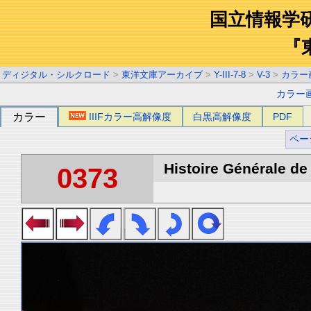
国立情報学
『
ディジタル・シルクロード
>
東洋文庫アーカイブ
>
Y-III-7-8
>
V-3
>
カラー
カラー
カラー
IIIFカラー高解像度
白黒高解像度
PDF
ペー
Histoire Générale de 
0373