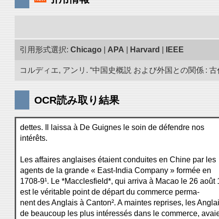
引用形式選択:
Chicago
|
APA
|
Harvard
|
IEEE
コルディエ, アンリ. “中国史概説 および外国との関係 : 古代
OCR読み取り結果
dettes. Il laissa à De Guignes le soin de défendre nos
intérêts.
Les affaires anglaises étaient conduites en Chine par les
agents de la grande « East-India Company » formée en
1708-9¹. Le *Macclesfield*, qui arriva à Macao le 26 août
est le véritable point de départ du commerce perma-
nent des Anglais à Canton². A maintes reprises, les Anglai
de beaucoup les plus intéressés dans le commerce, avai