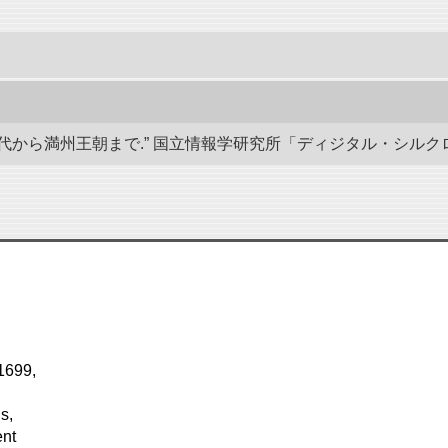
から満州王朝まで.” 国立情報学研究所「ディジタル・シルクロード」／東洋
 1699,
s,
ent