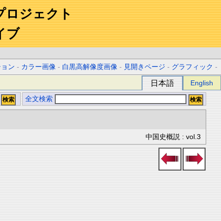
プロジェクト
イブ
ション
-
カラー画像
-
白黒高解像度画像
-
見開きページ
-
グラフィック
-
日本語
English
全文検索
中国史概説 : vol.3