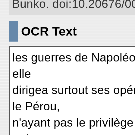
Bunko. doi:10.20676/0
OCR Text
les guerres de Napoléon
elle
dirigea surtout ses opé
le Pérou,
n'ayant pas le privilè