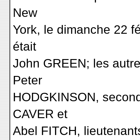
New
York, le dimanche 22 fé
était
John GREEN; les autres
Peter
HODGKINSON, second c
CAVER et
Abel FITCH, lieutenan