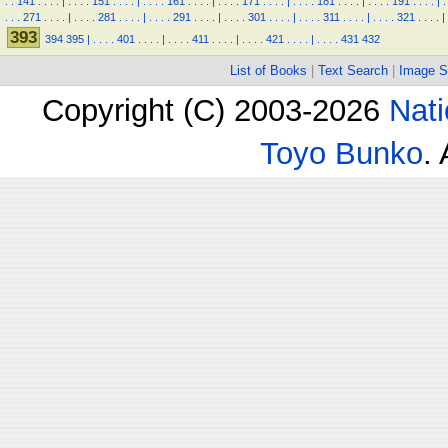
.
.
141
.
.
.
.
|
.
.
.
.
151
.
.
.
.
|
.
.
.
.
161
.
.
.
.
|
.
.
.
.
171
.
.
.
.
|
.
.
.
.
181
.
.
.
.
|
.
.
.
.
191
.
.
.
.
|
.
.
.
.
271
.
.
.
.
|
.
.
.
.
281
.
.
.
.
|
.
.
.
.
291
.
.
.
.
|
.
.
.
.
301
.
.
.
.
|
.
.
.
.
311
.
.
.
.
|
.
.
.
.
321
.
.
.
.
|
393
394
395
|
.
.
.
.
401
.
.
.
.
|
.
.
.
.
411
.
.
.
.
|
.
.
.
.
421
.
.
.
.
|
.
.
.
.
431
432
List of Books
|
Text Search
|
Image S
Copyright (C) 2003-2026
Nati
Toyo Bunko
.