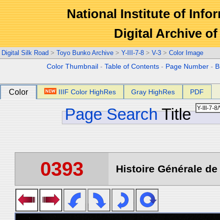
National Institute of Info
Digital Archive 
Digital Silk Road
>
Toyo Bunko Archive
>
Y-III-7-8
>
V-3
>
Color Image
Color Thumbnail
-
Table of Contents
-
Page Number
-
B
Color
IIIF Color HighRes
Gray HighRes
PDF
Page Search
Title
0393
Histoire Générale de 