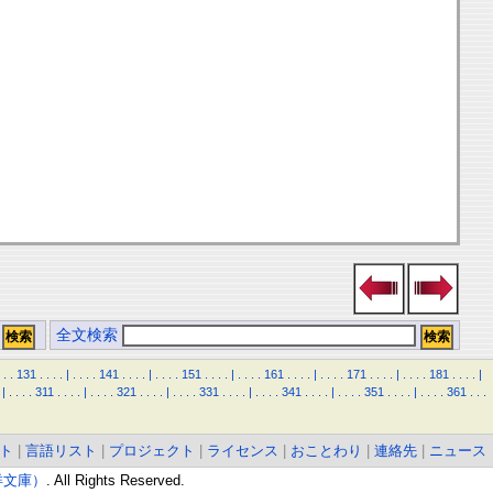
全文検索
.
.
131
.
.
.
.
|
.
.
.
.
141
.
.
.
.
|
.
.
.
.
151
.
.
.
.
|
.
.
.
.
161
.
.
.
.
|
.
.
.
.
171
.
.
.
.
|
.
.
.
.
181
.
.
.
.
|
|
.
.
.
.
311
.
.
.
.
|
.
.
.
.
321
.
.
.
.
|
.
.
.
.
331
.
.
.
.
|
.
.
.
.
341
.
.
.
.
|
.
.
.
.
351
.
.
.
.
|
.
.
.
.
361
.
.
.
ト
|
言語リスト
|
プロジェクト
|
ライセンス
|
おことわり
|
連絡先
|
ニュース
東洋文庫）
. All Rights Reserved.