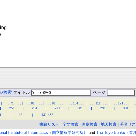
King
e
ジ検索
タイトル
ページ
|
.
.
.
.
71
.
.
.
.
|
.
.
.
.
81
.
.
.
.
|
.
.
.
.
91
.
.
.
.
|
.
.
.
.
101
.
.
.
.
|
.
.
.
.
111
.
.
.
.
|
.
.
.
.
121
.
.
.
.
|
.
.
|
.
.
.
.
251
.
.
.
.
|
.
.
.
.
261
.
.
.
.
|
.
.
.
.
271
.
.
.
.
|
.
.
.
.
281
.
.
.
.
|
.
.
.
.
291
.
.
.
.
|
.
.
.
.
301
.
.
.
.
1
.
.
.
.
|
.
.
.
.
421
.
.
.
.
|
.
.
.
.
431
432
書籍リスト
|
全文検索
|
画像検索
|
地図検索
|
著者リス
ional Institute of Informatics（国立情報学研究所）
and
The Toyo Bunko（