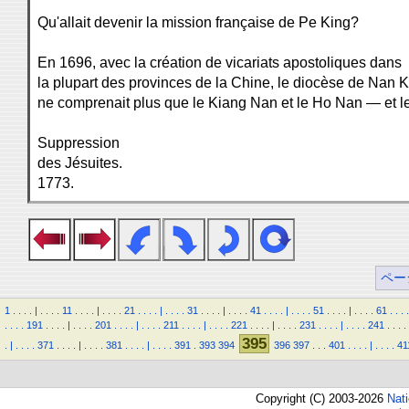
Qu'allait devenir la mission française de Pe King?
En 1696, avec la création de vicariats apostoliques dans
la plupart des provinces de la Chine, le diocèse de Nan 
ne comprenait plus que le Kiang Nan et le Ho Nan — et l
Suppression
des Jésuites.
1773.
ペー
1
.
.
.
.
|
.
.
.
.
11
.
.
.
.
|
.
.
.
.
21
.
.
.
.
|
.
.
.
.
31
.
.
.
.
|
.
.
.
.
41
.
.
.
.
|
.
.
.
.
51
.
.
.
.
|
.
.
.
.
61
.
.
.
.
.
.
.
.
191
.
.
.
.
|
.
.
.
.
201
.
.
.
.
|
.
.
.
.
211
.
.
.
.
|
.
.
.
.
221
.
.
.
.
|
.
.
.
.
231
.
.
.
.
|
.
.
.
.
241
.
.
.
.
395
.
|
.
.
.
.
371
.
.
.
.
|
.
.
.
.
381
.
.
.
.
|
.
.
.
.
391
.
393
394
396
397
.
.
.
401
.
.
.
.
|
.
.
.
.
41
Copyright (C) 2003-2026
Nat