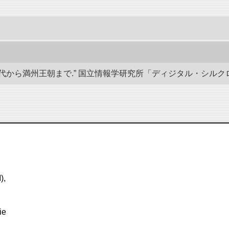
から満州王朝まで.” 国立情報学研究所「ディジタル・シルクロード」／東洋
),
ie