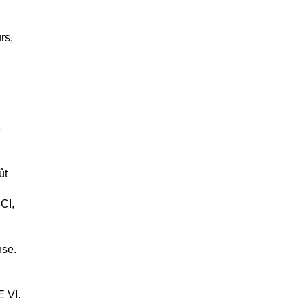
rs,
-
ût
CI,
nse.
E VI.