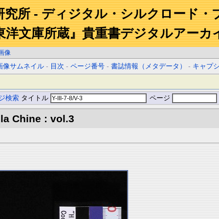
研究所 - ディジタル・シルクロード・
東洋文庫所蔵』貴重書デジタルアーカ
画像
画像サムネイル
-
目次
-
ページ番号
-
書誌情報（メタデータ）
-
キャプ
ジ検索
タイトル
ページ
la Chine : vol.3