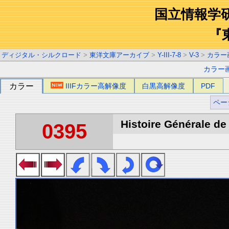
国立情報学
『
ディジタル・シルクロード
>
東洋文庫アーカイブ
>
Y-III-7-8
>
V-3
>
カラー
カラー
カラー
IIIFカラー高解像度
白黒高解像度
PDF
ペー
Histoire Générale de 
0395