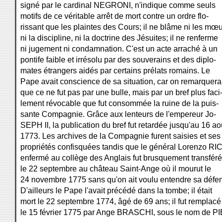
signé par le cardinal NEGRONI, n'indique comme seuls
motifs de ce véritable arrêt de mort contre un ordre flo-
rissant que les plaintes des Cours; il ne blâme ni les mœu
ni la discipline, ni la doctrine des Jésuites; il ne renferme
ni jugement ni condamnation. C'est un acte arraché à un
pontife faible et irrésolu par des souverains et des diplo-
mates étrangers aidés par certains prélats romains. Le
Pape avait conscience de sa situation, car on remarquera
que ce ne fut pas par une bulle, mais par un bref plus faci
lement révocable que fut consommée la ruine de la puis-
sante Compagnie. Grâce aux lenteurs de l'empereur Jo-
SEPH II, la publication du bref fut retardée jusqu'au 16 ao
1773. Les archives de la Compagnie furent saisies et ses
propriétés confisquées tandis que le général Lorenzo RIC
enfermé au collège des Anglais fut brusquement transféré
le 22 septembre au château Saint-Ange où il mourut le
24 novembre 1775 sans qu'on ait voulu entendre sa défe
D'ailleurs le Pape l'avait précédé dans la tombe; il était
mort le 22 septembre 1774, âgé de 69 ans; il fut remplacé
le 15 février 1775 par Ange BRASCHI, sous le nom de PI