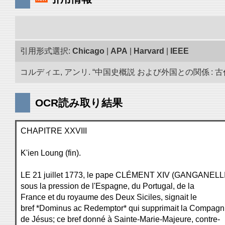
引用形式選択:
Chicago
|
APA
|
Harvard
|
IEEE
コルディエ, アンリ. “中国史概説 および外国との関係 : 古代
OCR読み取り結果
CHAPITRE XXVIII
K'ien Loung (fin).
LE 21 juillet 1773, le pape CLÉMENT XIV (GANGANELLI
sous la pression de l'Espagne, du Portugal, de la
France et du royaume des Deux Siciles, signait le
bref *Dominus ac Redemptor* qui supprimait la Compagn
de Jésus; ce bref donné à Sainte-Marie-Majeure, contre-