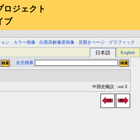
プロジェクト
イブ
ション
-
カラー画像
-
白黒高解像度画像
-
見開きページ
-
グラフィック
-
日本語
English
全文検索
中国史概説 : vol.3