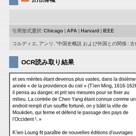
引用形式選択:
Chicago
|
APA
|
Harvard
|
IEEE
コルディエ, アンリ. “中国史概説 および外国との関係 : 古代
OCR読み取り結果
et ses mérites étant devenus plus vastes, dans la dixième
année « de la providence du ciel » (T'ien Ming, 1616-1626
il pensa au danger, et prit ses mesures pour se fixer au
milieu. La contrée de Chen Yang étant connue comme un
endroit rempli d'un souffle fortuné, on y bâtit la ville de
Moukden, qui ferme et défend le passage des pays de
l'Occident ¹. »
K'ien Loung fit paraître de nouvelles éditions d'ouvrages