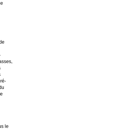
le
 de
-
lasses,
s
s
ré-
 du
re
s le