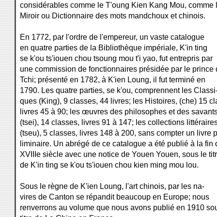
considérables comme le T'oung Kien Kang Mou, comme 
Miroir ou Dictionnaire des mots mandchoux et chinois.
En 1772, par l'ordre de l'empereur, un vaste catalogue
en quatre parties de la Bibliothèque impériale, K'in ting
se k'ou ts'iouen chou tsoung mou t'i yao, fut entrepris par
une commission de fonctionnaires présidée par le prince
Tchi; présenté en 1782, à K'ien Loung, il fut terminé en
1790. Les quatre parties, se k'ou, comprennent les Classi
ques (King), 9 classes, 44 livres; les Histoires, (che) 15 c
livres 45 à 90; les œuvres des philosophes et des savant
(tsei), 14 classes, livres 91 à 147; les collections littéraire
(tseu), 5 classes, livres 148 à 200, sans compter un livre p
liminaire. Un abrégé de ce catalogue a été publié à la fin
XVIIIe siècle avec une notice de Youen Youen, sous le tit
de K'in ting se k'ou ts'iouen chou kien ming mou lou.
Sous le règne de K'ien Loung, l'art chinois, par les na-
vires de Canton se répandit beaucoup en Europe; nous
renverrons au volume que nous avons publié en 1910 sou