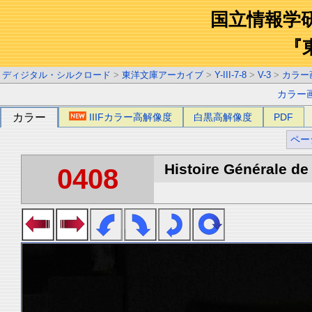
国立情報学
『
ディジタル・シルクロード
>
東洋文庫アーカイブ
>
Y-III-7-8
>
V-3
>
カラー
カラー
カラー
IIIFカラー高解像度
白黒高解像度
PDF
ペー
Histoire Générale de 
0408