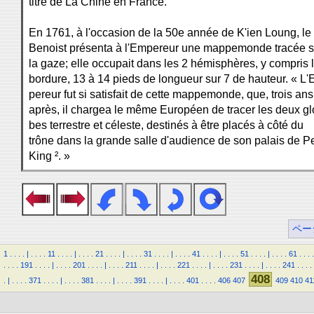
titre de La Chine en France.
En 1761, à l'occasion de la 50e année de K'ien Loung, le 
Benoist présenta à l'Empereur une mappemonde tracée s
la gaze; elle occupait dans les 2 hémisphères, y compris 
bordure, 13 à 14 pieds de longueur sur 7 de hauteur. « L'
pereur fut si satisfait de cette mappemonde, que, trois ans
après, il chargea le même Européen de tracer les deux gl
bes terrestre et céleste, destinés à être placés à côté du
trône dans la grande salle d'audience de son palais de P
King ². »
ペー
1
.
.
.
.
|
.
.
.
.
11
.
.
.
.
|
.
.
.
.
21
.
.
.
.
|
.
.
.
.
31
.
.
.
.
|
.
.
.
.
41
.
.
.
.
|
.
.
.
.
51
.
.
.
.
|
.
.
.
.
61
.
.
.
.
.
.
.
.
191
.
.
.
.
|
.
.
.
.
201
.
.
.
.
|
.
.
.
.
211
.
.
.
.
|
.
.
.
.
221
.
.
.
.
|
.
.
.
.
231
.
.
.
.
|
.
.
.
.
241
.
.
.
.
408
.
|
.
.
.
.
371
.
.
.
.
|
.
.
.
.
381
.
.
.
.
|
.
.
.
.
391
.
.
.
.
|
.
.
.
.
401
.
.
.
.
406
407
409
410
41