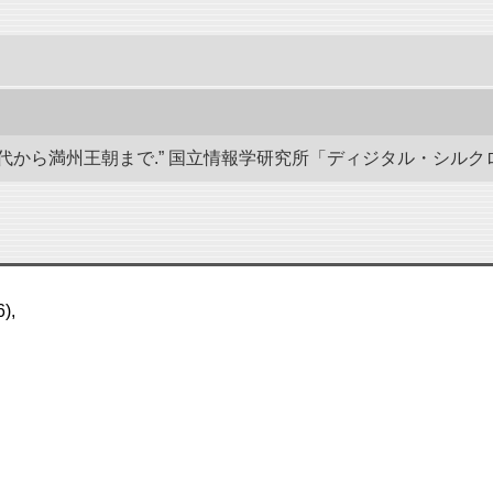
から満州王朝まで.” 国立情報学研究所「ディジタル・シルクロード」／東洋
),