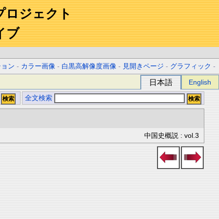
プロジェクト
イブ
ション
-
カラー画像
-
白黒高解像度画像
-
見開きページ
-
グラフィック
-
日本語
English
全文検索
中国史概説 : vol.3