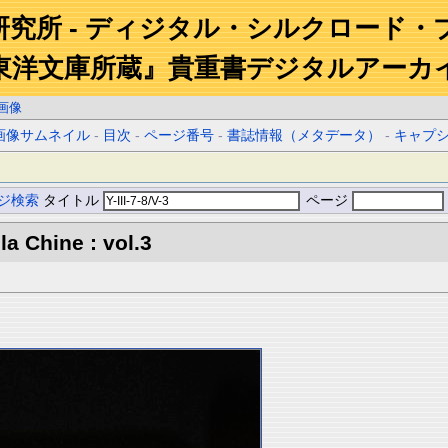
研究所 - ディジタル・シルクロード・
東洋文庫所蔵』貴重書デジタルアーカ
画像
画像サムネイル
-
目次
-
ページ番号
-
書誌情報（メタデータ）
-
キャプ
ジ検索
タイトル
ページ
la Chine : vol.3