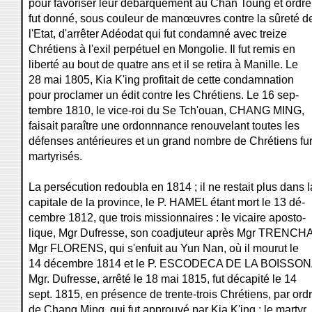
pour favoriser leur débarquement au Chan Toung et ordre
fut donné, sous couleur de manœuvres contre la sûreté d
l'Etat, d'arrêter Adéodat qui fut condamné avec treize
Chrétiens à l'exil perpétuel en Mongolie. Il fut remis en
liberté au bout de quatre ans et il se retira à Manille. Le
28 mai 1805, Kia K'ing profitait de cette condamnation
pour proclamer un édit contre les Chrétiens. Le 16 sep-
tembre 1810, le vice-roi du Se Tch'ouan, CHANG MING,
faisait paraître une ordonnnance renouvelant toutes les
défenses antérieures et un grand nombre de Chrétiens fu
martyrisés.
La persécution redoubla en 1814 ; il ne restait plus dans l
capitale de la province, le P. HAMEL étant mort le 13 dé-
cembre 1812, que trois missionnaires : le vicaire aposto-
lique, Mgr Dufresse, son coadjuteur après Mgr TRENCH
Mgr FLORENS, qui s'enfuit au Yun Nan, où il mourut le
14 décembre 1814 et le P. ESCODECA DE LA BOISSO
Mgr. Dufresse, arrêté le 18 mai 1815, fut décapité le 14
sept. 1815, en présence de trente-trois Chrétiens, par ord
de Chang Ming, qui fut approuvé par Kia K'ing ; le martyr