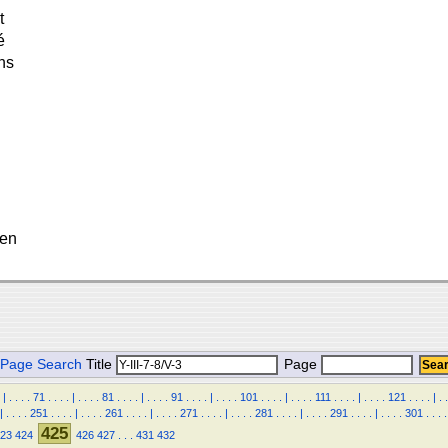
t
é
ans
 en
Page Search
Title
Page
|
.
.
.
.
71
.
.
.
.
|
.
.
.
.
81
.
.
.
.
|
.
.
.
.
91
.
.
.
.
|
.
.
.
.
101
.
.
.
.
|
.
.
.
.
111
.
.
.
.
|
.
.
.
.
121
.
.
.
.
|
.
.
|
.
.
.
.
251
.
.
.
.
|
.
.
.
.
261
.
.
.
.
|
.
.
.
.
271
.
.
.
.
|
.
.
.
.
281
.
.
.
.
|
.
.
.
.
291
.
.
.
.
|
.
.
.
.
301
.
.
.
.
425
23
424
426
427
.
.
.
431
432