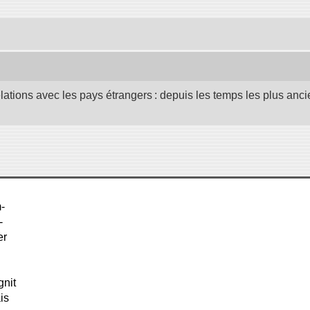
elations avec les pays étrangers : depuis les temps les plus anc
-
-
er
gnit
is