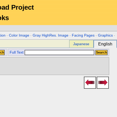
Road Project
oks
tion
-
Color Image
-
Gray HighRes. Image
-
Facing Pages
-
Graphics
-
Japanese
English
Full Text