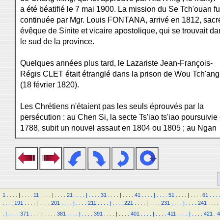
a été béatifié le 7 mai 1900. La mission du Se Tch'ouan fu
continuée par Mgr. Louis FONTANA, arrivé en 1812, sacr
évêque de Sinite et vicaire apostolique, qui se trouvait d
le sud de la province.
Quelques années plus tard, le Lazariste Jean-François-
Régis CLET était étranglé dans la prison de Wou Tch'ang
(18 février 1820).
Les Chrétiens n'étaient pas les seuls éprouvés par la
persécution : au Chen Si, la secte Ts'iao ts'iao poursuivie
1788, subit un nouvel assaut en 1804 ou 1805 ; au Ngan
1
.
.
.
.
|
.
.
.
.
11
.
.
.
.
|
.
.
.
.
21
.
.
.
.
|
.
.
.
.
31
.
.
.
.
|
.
.
.
.
41
.
.
.
.
|
.
.
.
.
51
.
.
.
.
|
.
.
.
.
61
.
.
.
.
.
.
.
.
191
.
.
.
.
|
.
.
.
.
201
.
.
.
.
|
.
.
.
.
211
.
.
.
.
|
.
.
.
.
221
.
.
.
.
|
.
.
.
.
231
.
.
.
.
|
.
.
.
.
241
.
.
.
.
.
|
.
.
.
.
371
.
.
.
.
|
.
.
.
.
381
.
.
.
.
|
.
.
.
.
391
.
.
.
.
|
.
.
.
.
401
.
.
.
.
|
.
.
.
.
411
.
.
.
.
|
.
.
.
.
421
.
4