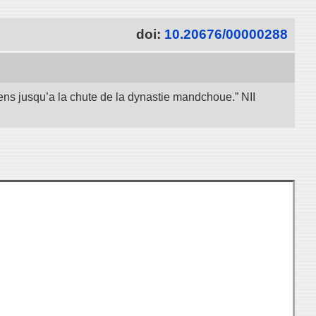
doi:
10.20676/00000288
iens jusqu’a la chute de la dynastie mandchoue.” NII