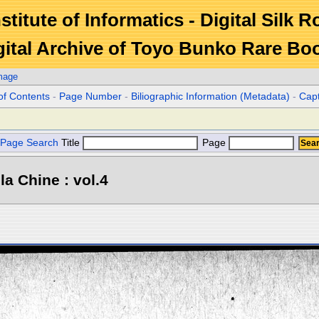
stitute of Informatics - Digital Silk 
gital Archive of Toyo Bunko Rare Bo
mage
of Contents
-
Page Number
-
Biliographic Information (Metadata)
-
Cap
Page Search
Title
Page
la Chine : vol.4