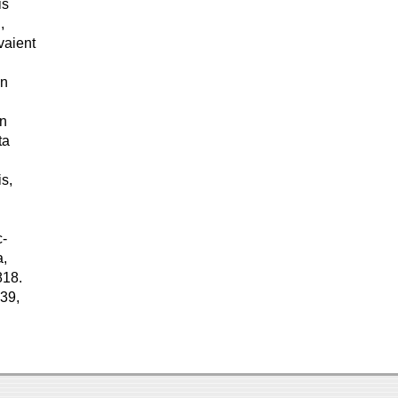
is
,
vaient
an
en
ta
is,
c-
a,
818.
839,