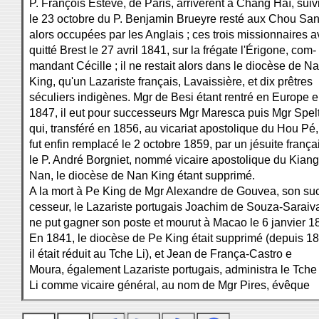
P. François Estève, de Paris, arrivèrent à Chang Haï, suiv
le 23 octobre du P. Benjamin Brueyre resté aux Chou San
alors occupées par les Anglais ; ces trois missionnaires a
quitté Brest le 27 avril 1841, sur la frégate l'Érigone, com-
mandant Cécille ; il ne restait alors dans le diocèse de N
King, qu'un Lazariste français, Lavaissière, et dix prêtres
séculiers indigènes. Mgr de Besi étant rentré en Europe 
1847, il eut pour successeurs Mgr Maresca puis Mgr Spel
qui, transféré en 1856, au vicariat apostolique du Hou Pé,
fut enfin remplacé le 2 octobre 1859, par un jésuite frança
le P. André Borgniet, nommé vicaire apostolique du Kiang
Nan, le diocèse de Nan King étant supprimé.
A la mort à Pe King de Mgr Alexandre de Gouvea, son su
cesseur, le Lazariste portugais Joachim de Souza-Saraiv
ne put gagner son poste et mourut à Macao le 6 janvier 1
En 1841, le diocèse de Pe King était supprimé (depuis 1
il était réduit au Tche Li), et Jean de França-Castro e
Moura, également Lazariste portugais, administra le Tche
Li comme vicaire général, au nom de Mgr Pires, évêque