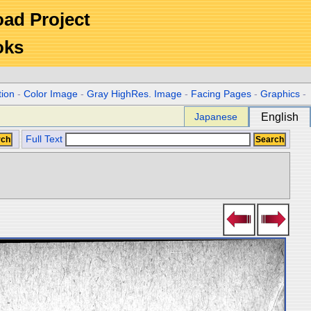
Road Project
oks
tion
-
Color Image
-
Gray HighRes. Image
-
Facing Pages
-
Graphics
-
Japanese
English
Full Text