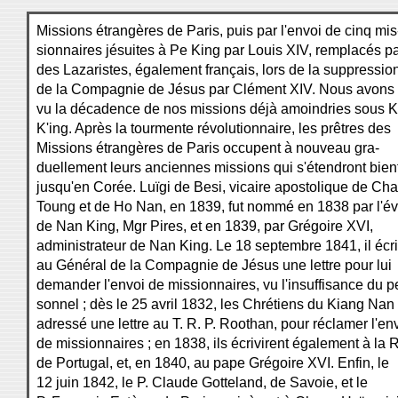
Missions étrangères de Paris, puis par l'envoi de cinq mis
sionnaires jésuites à Pe King par Louis XIV, remplacés p
des Lazaristes, également français, lors de la suppressio
de la Compagnie de Jésus par Clément XIV. Nous avons
vu la décadence de nos missions déjà amoindries sous K
K'ing. Après la tourmente révolutionnaire, les prêtres des
Missions étrangères de Paris occupent à nouveau gra-
duellement leurs anciennes missions qui s'étendront bien
jusqu'en Corée. Luïgi de Besi, vicaire apostolique de Ch
Toung et de Ho Nan, en 1839, fut nommé en 1838 par l'é
de Nan King, Mgr Pires, et en 1839, par Grégoire XVI,
administrateur de Nan King. Le 18 septembre 1841, il écri
au Général de la Compagnie de Jésus une lettre pour lui
demander l'envoi de missionnaires, vu l'insuffisance du p
sonnel ; dès le 25 avril 1832, les Chrétiens du Kiang Nan
adressé une lettre au T. R. P. Roothan, pour réclamer l'en
de missionnaires ; en 1838, ils écrivirent également à la 
de Portugal, et, en 1840, au pape Grégoire XVI. Enfin, le
12 juin 1842, le P. Claude Gotteland, de Savoie, et le