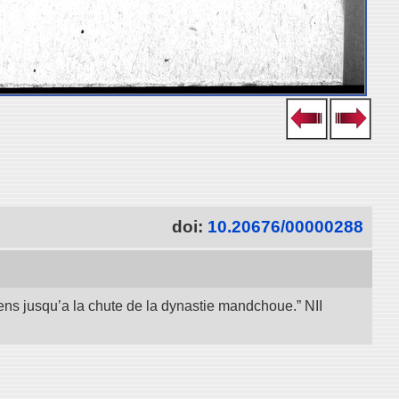
doi:
10.20676/00000288
iens jusqu’a la chute de la dynastie mandchoue.” NII