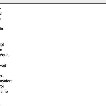
-
ar
n
ia
tôt
an
vêque
vait
er-
 avaient
voi
Reine