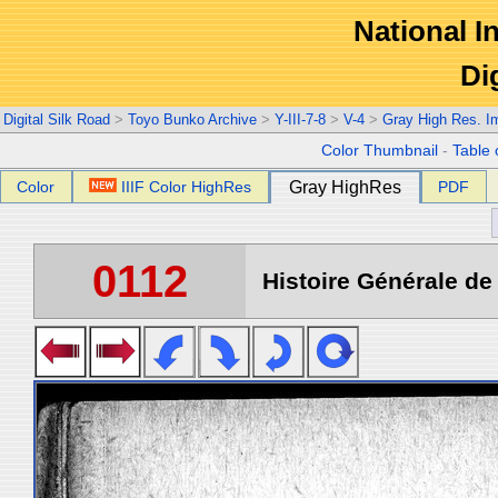
National In
Di
Digital Silk Road
>
Toyo Bunko Archive
>
Y-III-7-8
>
V-4
>
Gray High Res. I
Color Thumbnail
-
Table 
Color
IIIF Color HighRes
Gray HighRes
PDF
0112
Histoire Générale de 