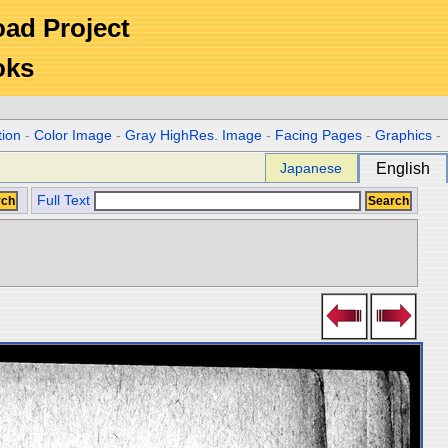
Road Project
oks
tion
-
Color Image
-
Gray HighRes. Image
-
Facing Pages
-
Graphics
-
Japanese
English
Full Text