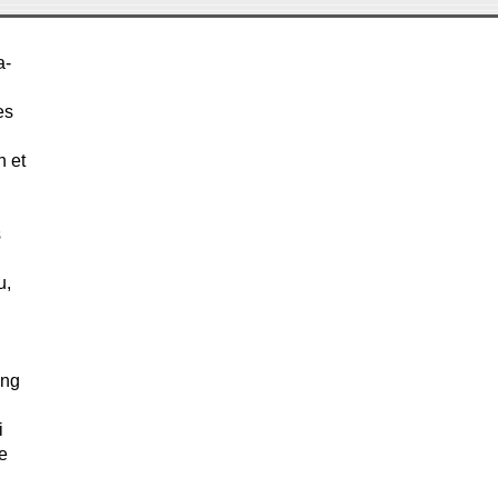
a-
es
n et
s
u,
ung
i
e