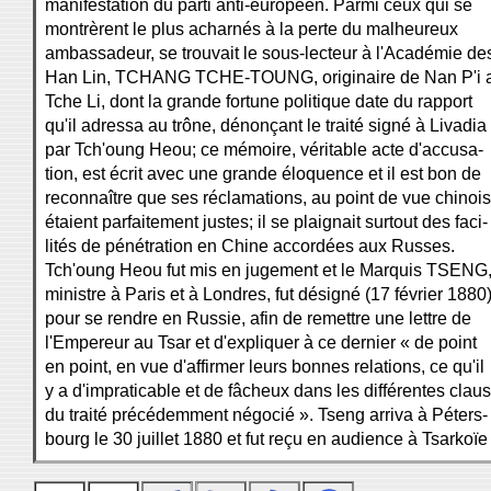
manifestation du parti anti-européen. Parmi ceux qui se
montrèrent le plus acharnés à la perte du malheureux
ambassadeur, se trouvait le sous-lecteur à l'Académie de
Han Lin, TCHANG TCHE-TOUNG, originaire de Nan P'i 
Tche Li, dont la grande fortune politique date du rapport
qu'il adressa au trône, dénonçant le traité signé à Livadia
par Tch'oung Heou; ce mémoire, véritable acte d'accusa-
tion, est écrit avec une grande éloquence et il est bon de
reconnaître que ses réclamations, au point de vue chinois
étaient parfaitement justes; il se plaignait surtout des faci-
lités de pénétration en Chine accordées aux Russes.
Tch'oung Heou fut mis en jugement et le Marquis TSENG
ministre à Paris et à Londres, fut désigné (17 février 1880
pour se rendre en Russie, afin de remettre une lettre de
l'Empereur au Tsar et d'expliquer à ce dernier « de point
en point, en vue d'affirmer leurs bonnes relations, ce qu'il
y a d'impraticable et de fâcheux dans les différentes clau
du traité précédemment négocié ». Tseng arriva à Péters-
bourg le 30 juillet 1880 et fut reçu en audience à Tsarkoïe