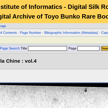
stitute of Informatics - Digital Silk 
gital Archive of Toyo Bunko Rare Bo
mage
of Contents
-
Page Number
-
Biliographic Information (Metadata)
-
Cap
Page Search
Title
Page
la Chine : vol.4