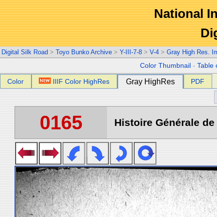
National In
Di
Digital Silk Road
>
Toyo Bunko Archive
>
Y-III-7-8
>
V-4
>
Gray High Res. I
Color Thumbnail
-
Table 
Color
IIIF Color HighRes
Gray HighRes
PDF
0165
Histoire Générale de 