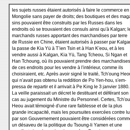
les sujets russes étaient autorisés à faire le commerce en
Mongolie sans payer de droits; des boutiques et des mag
sins pouvaient être construits par les Russes dans les
endroits où se trouvaient des consuls ainsi qu'à Kalgan; l
marchands russes apportant des marchandises par terre
de Russie en Chine, étaient autorisés à passer par Kalga
la passe de Kia Yü à T'ien Tsin et à Han K'eou, et à les
vendre aussi à Kalgan, Kia Yü, Tang Tcheou, Si Ngan et
Han Tchoung, où ils pouvaient prendre des marchandise
de ces endroits pour les vendre à l'intérieur, comme ils
choisiraient, etc. Après avoir signé le traité, Tch'oung Heo
qui n'avait pas obtenu la reddition de Po Yen-hou, s'em-
pressa de repartir et il arrivait à Pe King le 3 janvier 1880.
La veille paraissait un décret le destituant et déférant son
cas au jugement du Ministre du Personnel. Certes, Tch'o
Heou avait témoigné d'une rare faiblesse et de la plus
grande incapacité, mais les poursuites exercées contre lu
par son Gouvernement pouvaient être considérées comm
un désaveu de la politique du Tsoung-li Yamen et une