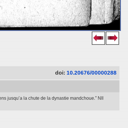
doi:
10.20676/00000288
iens jusqu’a la chute de la dynastie mandchoue.” NII