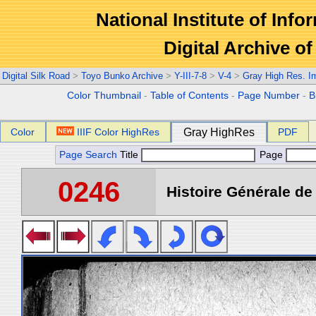
National Institute of Info
Digital Archive 
Digital Silk Road
>
Toyo Bunko Archive
>
Y-III-7-8
>
V-4
>
Gray High Res. I
Color Thumbnail
-
Table of Contents
-
Page Number
-
B
Color
IIIF Color HighRes
Gray HighRes
PDF
Page Search
Title
Page
0246
Histoire Générale de 