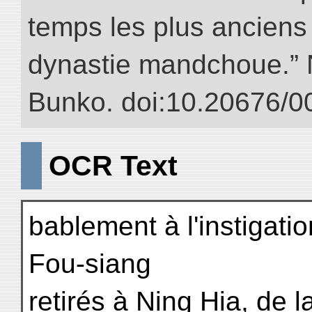
temps les plus anciens 
dynastie mandchoue.” NI
Bunko. doi:10.20676/0
OCR Text
bablement à l'instigati
Fou-siang
retirés à Ning Hia, de 