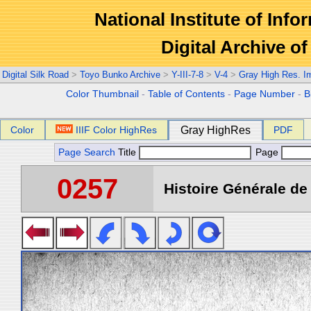
National Institute of Info
Digital Archive 
Digital Silk Road
>
Toyo Bunko Archive
>
Y-III-7-8
>
V-4
>
Gray High Res. I
Color Thumbnail
-
Table of Contents
-
Page Number
-
B
Color
IIIF Color HighRes
Gray HighRes
PDF
Page Search
Title
Page
0257
Histoire Générale de 