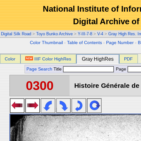
National Institute of Info
Digital Archive 
Digital Silk Road
>
Toyo Bunko Archive
>
Y-III-7-8
>
V-4
>
Gray High Res. I
Color Thumbnail
-
Table of Contents
-
Page Number
-
B
Color
IIIF Color HighRes
Gray HighRes
PDF
Page Search
Title
Page
0300
Histoire Générale de 