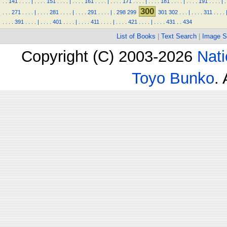
.
.
141
.
.
.
.
|
.
.
.
.
151
.
.
.
.
|
.
.
.
.
161
.
.
.
.
|
.
.
.
.
171
.
.
.
.
|
.
.
.
.
181
.
.
.
.
|
.
.
.
.
191
.
.
.
.
|
.
300
.
.
.
271
.
.
.
.
|
.
.
.
.
281
.
.
.
.
|
.
.
.
.
291
.
.
.
.
|
.
298
299
301
302
.
.
.
|
.
.
.
.
311
.
.
.
.
.
.
.
.
391
.
.
.
.
|
.
.
.
.
401
.
.
.
.
|
.
.
.
.
411
.
.
.
.
|
.
.
.
.
421
.
.
.
.
|
.
.
.
.
431
.
.
434
List of Books
|
Text Search
|
Image S
Copyright (C) 2003-2026
Nati
Toyo Bunko
.