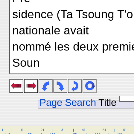
sidence (Ta Tsoung T'o
nationale avait
nommé les deux premier
Soun
Page Search
Title
1
.
.
.
.
|
.
.
.
.
11
.
.
.
.
|
.
.
.
.
21
.
.
.
.
|
.
.
.
.
31
.
.
.
.
|
.
.
.
.
41
.
.
.
.
|
.
.
.
.
51
.
.
.
.
|
.
.
.
.
61
.
.
.
.