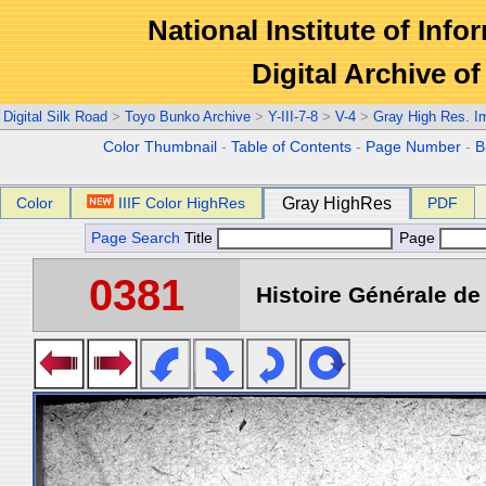
National Institute of Info
Digital Archive 
Digital Silk Road
>
Toyo Bunko Archive
>
Y-III-7-8
>
V-4
>
Gray High Res. I
Color Thumbnail
-
Table of Contents
-
Page Number
-
B
Color
IIIF Color HighRes
Gray HighRes
PDF
Page Search
Title
Page
0381
Histoire Générale de 