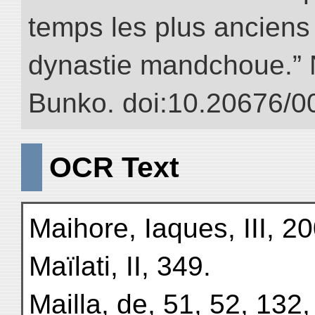
temps les plus anciens 
dynastie mandchoue.” NI
Bunko. doi:10.20676/0
OCR Text
Maihore, Iaques, III, 2
Maïlati, II, 349.
Mailla, de, 51, 52, 132