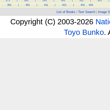
.
.
.
271
.
.
.
.
|
.
.
.
.
281
.
.
.
.
|
.
.
.
.
291
.
.
.
.
|
.
.
.
.
301
.
.
.
.
|
.
.
.
.
311
.
.
.
.
|
.
.
.
.
321
.
.
.
.
|
.
.
.
.
391
.
.
.
.
|
.
.
.
.
401
.
.
.
.
|
.
.
.
.
411
.
.
.
.
|
.
.
.
.
421
.
.
.
.
|
.
.
.
.
431
.
.
434
List of Books
|
Text Search
|
Image S
Copyright (C) 2003-2026
Nati
Toyo Bunko
.