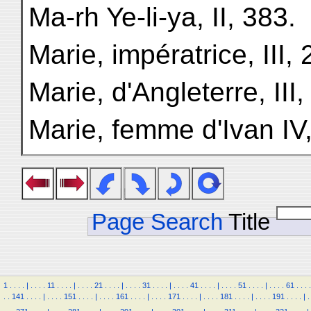
Ma-rh Ye-li-ya, II, 383.
Marie, impératrice, III, 
Marie, d'Angleterre, III,
Marie, femme d'Ivan IV, 
Page Search
Title
1
.
.
.
.
|
.
.
.
.
11
.
.
.
.
|
.
.
.
.
21
.
.
.
.
|
.
.
.
.
31
.
.
.
.
|
.
.
.
.
41
.
.
.
.
|
.
.
.
.
51
.
.
.
.
|
.
.
.
.
61
.
.
.
.
.
.
141
.
.
.
.
|
.
.
.
.
151
.
.
.
.
|
.
.
.
.
161
.
.
.
.
|
.
.
.
.
171
.
.
.
.
|
.
.
.
.
181
.
.
.
.
|
.
.
.
.
191
.
.
.
.
|
.