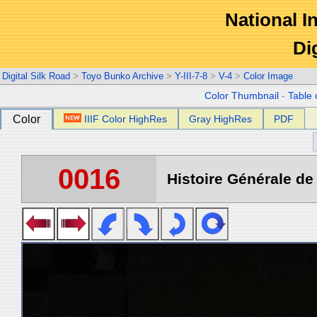
National In
Di
Digital Silk Road
>
Toyo Bunko Archive
>
Y-III-7-8
>
V-4
>
Color Image
Color Thumbnail
-
Table 
Color
IIIF Color HighRes
Gray HighRes
PDF
0016
Histoire Générale de 