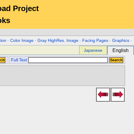
Road Project
oks
tion
-
Color Image
-
Gray HighRes. Image
-
Facing Pages
-
Graphics
-
Japanese
English
Full Text