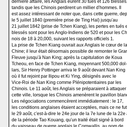
dernière affaire, les Anglais eurent 30 tués et 126 blessés
tandis que les Chinois perdirent un millier d'hommes. Il
est assez intéressant de noter que, dans cette guerre, de
le 5 juillet 1840 (première prise de Ting Haï) jusqu'au
21 juillet 1842 (prise de Tchen Kiang), les pertes en tués 
blessés sont pour les Anglo-Indiens de 520 et pour les Ch
nois de 18 à 20,000, suivant les rapports officiels 1.
La prise de Tchen Kiang ouvrait aux Anglais le cœur de l
Chine; il leur était désormais possible de remonter le Gra
Fleuve jusqu'à Nan King; après la capitulation de Koua
Tcheou, en face de Tchen Kiang, moyennant 500,000 dol-
lars, Sir Henry Pottinger arriva le 9 août devant Nan King
où il fut rejoint par Ilipou et Ki Ying, désignés avec le
Vice-Roi de Nan King comme Plénipotentiaires par les
Chinois. Le 11 août, les Anglais se préparaient à attaquer
cette ville, lorsque les Chinois amenèrent le pavillon blan
Les négociations commencèrent immédiatement : le 17,
les conditions anglaises étaient acceptées, mais ce ne fu
le 29 août, c'est-à-dire le 24e jour de la 7e lune de la 22
de la période Tao Kouang, qu'un traité était signé à bord
du vaisseau de guerre anglais le Cornwallis, au nom de