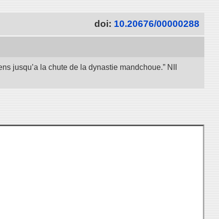
doi:
10.20676/00000288
iens jusqu’a la chute de la dynastie mandchoue.” NII