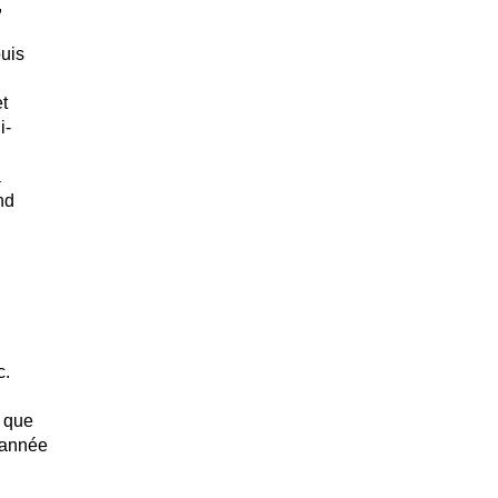
,
puis
et
i-
a
nd
c.
t que
e année