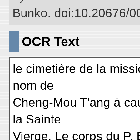
Bunko. doi:10.20676/0
OCR Text
le cimetière de la miss
nom de
Cheng-Mou T'ang à cau
la Sainte
Vierge. Le corps du P. 