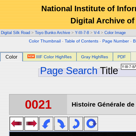
National Institute of Info
Digital Archive 
Digital Silk Road
>
Toyo Bunko Archive
>
Y-III-7-8
>
V-4
>
Color Image
Color Thumbnail
-
Table of Contents
-
Page Number
-
B
Color
IIIF Color HighRes
Gray HighRes
PDF
Page Search
Title
0021
Histoire Générale de 