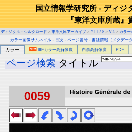
国立情報学研究所 - ディ
『東洋文庫所蔵』
ディジタル・シルクロード
>
東洋文庫アーカイブ
>
Y-III-7-8
>
V-4
>
カラー
カラー画像サムネイル
-
目次
-
ページ番号
-
書誌情報（メタデー
カラー
IIIFカラー高解像度
白黒高解像度
PDF
ページ検索
タイトル
Histoire Générale de 
0059