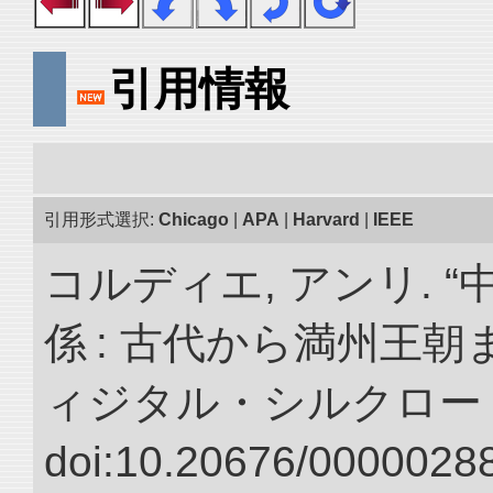
引用情報
引用形式選択:
Chicago
|
APA
|
Harvard
|
IEEE
コルディエ, アンリ. 
係 : 古代から満州王朝
ィジタル・シルクロー
doi:10.20676/00000288