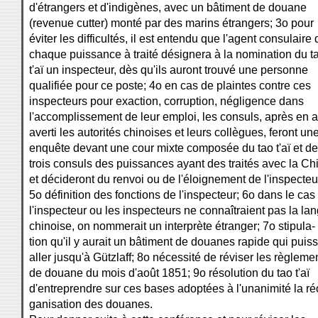
d'étrangers et d'indigènes, avec un bâtiment de douane
(revenue cutter) monté par des marins étrangers; 3o pour
éviter les difficultés, il est entendu que l'agent consulaire 
chaque puissance à traité désignera à la nomination du t
t'aï un inspecteur, dès qu'ils auront trouvé une personne
qualifiée pour ce poste; 4o en cas de plaintes contre ces
inspecteurs pour exaction, corruption, négligence dans
l'accomplissement de leur emploi, les consuls, après en a
averti les autorités chinoises et leurs collègues, feront un
enquête devant une cour mixte composée du tao t'aï et de
trois consuls des puissances ayant des traités avec la Ch
et décideront du renvoi ou de l'éloignement de l'inspecteu
5o définition des fonctions de l'inspecteur; 6o dans le cas
l'inspecteur ou les inspecteurs ne connaîtraient pas la la
chinoise, on nommerait un interprète étranger; 7o stipula-
tion qu'il y aurait un bâtiment de douanes rapide qui puis
aller jusqu'à Gützlaff; 8o nécessité de réviser les règleme
de douane du mois d'août 1851; 9o résolution du tao t'aï
d'entreprendre sur ces bases adoptées à l'unanimité la ré
ganisation des douanes.