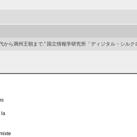
から満州王朝まで.” 国立情報学研究所「ディジタル・シルクロード」／東洋
ns
 la
mixte