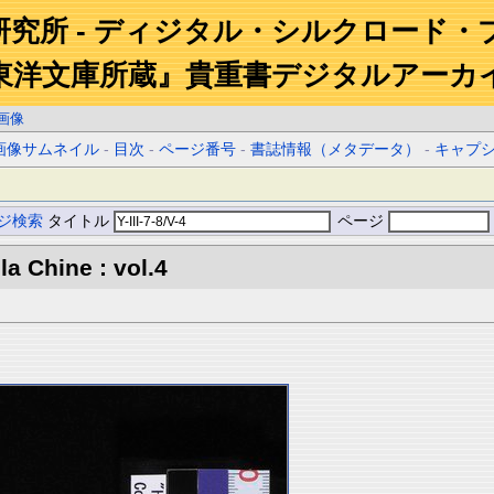
研究所 - ディジタル・シルクロード・
東洋文庫所蔵』貴重書デジタルアーカ
画像
画像サムネイル
-
目次
-
ページ番号
-
書誌情報（メタデータ）
-
キャプ
ジ検索
タイトル
ページ
la Chine : vol.4