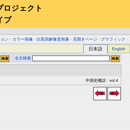
プロジェクト
イブ
ション
-
カラー画像
-
白黒高解像度画像
-
見開きページ
-
グラフィック
-
日本語
English
全文検索
中国史概説 : vol.4