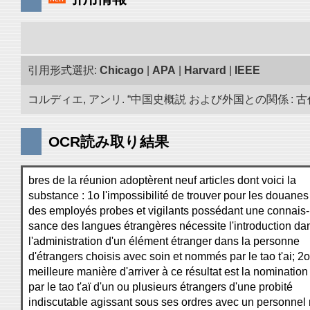
引用形式選択:
Chicago
|
APA
|
Harvard
|
IEEE
コルディエ, アンリ. “中国史概説 および外国との関係 : 古代
OCR読み取り結果
bres de la réunion adoptèrent neuf articles dont voici la
substance : 1o l'impossibilité de trouver pour les douanes
des employés probes et vigilants possédant une connais-
sance des langues étrangères nécessite l'introduction da
l'administration d'un élément étranger dans la personne
d'étrangers choisis avec soin et nommés par le tao t'ai; 2o
meilleure manière d'arriver à ce résultat est la nomination
par le tao t'aï d'un ou plusieurs étrangers d'une probité
indiscutable agissant sous ses ordres avec un personnel 