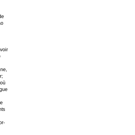
de
ao
voir
e
ine,
r;
 où
ngue
se
nts
or-