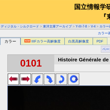
国立情報学
『
ディジタル・シルクロード
>
東洋文庫アーカイブ
>
Y-III-7-8
>
V-4
>
カラー
カラー
カラー
IIIFカラー高解像度
白黒高解像度
PDF
ペー
Histoire Générale de 
0101