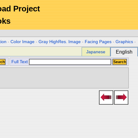
Road Project
oks
tion
-
Color Image
-
Gray HighRes. Image
-
Facing Pages
-
Graphics
-
Japanese
English
Full Text