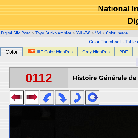
National In
Di
Digital Silk Road
>
Toyo Bunko Archive
>
Y-III-7-8
>
V-4
>
Color Image
Color Thumbnail
-
Table 
Color
IIIF Color HighRes
Gray HighRes
PDF
0112
Histoire Générale de 