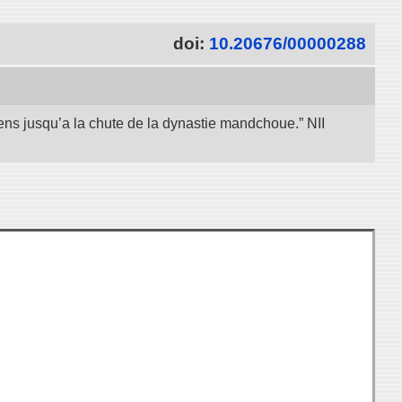
doi:
10.20676/00000288
iens jusqu’a la chute de la dynastie mandchoue.” NII