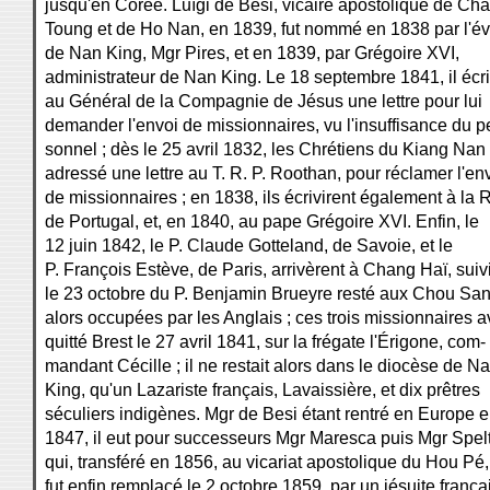
jusqu'en Corée. Luïgi de Besi, vicaire apostolique de Ch
Toung et de Ho Nan, en 1839, fut nommé en 1838 par l'é
de Nan King, Mgr Pires, et en 1839, par Grégoire XVI,
administrateur de Nan King. Le 18 septembre 1841, il écri
au Général de la Compagnie de Jésus une lettre pour lui
demander l'envoi de missionnaires, vu l'insuffisance du p
sonnel ; dès le 25 avril 1832, les Chrétiens du Kiang Nan
adressé une lettre au T. R. P. Roothan, pour réclamer l'en
de missionnaires ; en 1838, ils écrivirent également à la 
de Portugal, et, en 1840, au pape Grégoire XVI. Enfin, le
12 juin 1842, le P. Claude Gotteland, de Savoie, et le
P. François Estève, de Paris, arrivèrent à Chang Haï, suiv
le 23 octobre du P. Benjamin Brueyre resté aux Chou San
alors occupées par les Anglais ; ces trois missionnaires a
quitté Brest le 27 avril 1841, sur la frégate l'Érigone, com-
mandant Cécille ; il ne restait alors dans le diocèse de N
King, qu'un Lazariste français, Lavaissière, et dix prêtres
séculiers indigènes. Mgr de Besi étant rentré en Europe 
1847, il eut pour successeurs Mgr Maresca puis Mgr Spel
qui, transféré en 1856, au vicariat apostolique du Hou Pé,
fut enfin remplacé le 2 octobre 1859, par un jésuite frança