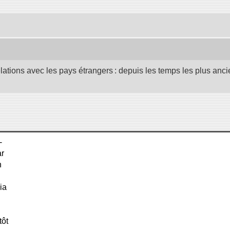
elations avec les pays étrangers : depuis les temps les plus anc
-
ar
n
ia
tôt