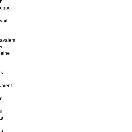
an
vêque
vait
er-
 avaient
voi
Reine
is
,
vaient
an
en
ta
is,