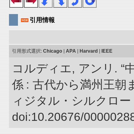
引用情報
引用形式選択:
Chicago
|
APA
|
Harvard
|
IEEE
コルディエ, アンリ. 
係 : 古代から満州王朝
ィジタル・シルクロー
doi:10.20676/00000288