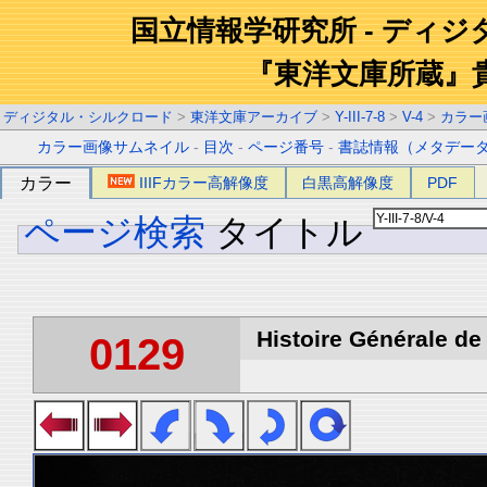
国立情報学研究所 - ディ
『東洋文庫所蔵』
ディジタル・シルクロード
>
東洋文庫アーカイブ
>
Y-III-7-8
>
V-4
>
カラー
カラー画像サムネイル
-
目次
-
ページ番号
-
書誌情報（メタデー
カラー
IIIFカラー高解像度
白黒高解像度
PDF
ページ検索
タイトル
Histoire Générale de 
0129