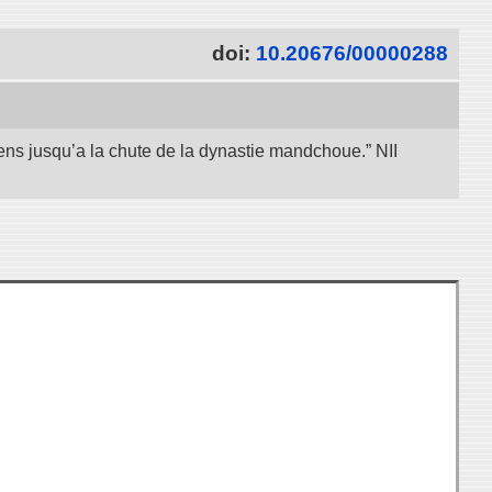
doi:
10.20676/00000288
iens jusqu’a la chute de la dynastie mandchoue.” NII