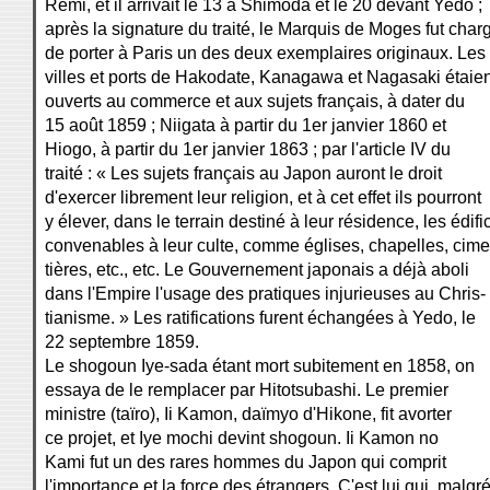
Rémi, et il arrivait le 13 à Shimoda et le 20 devant Yedo ;
après la signature du traité, le Marquis de Moges fut char
de porter à Paris un des deux exemplaires originaux. Les
villes et ports de Hakodate, Kanagawa et Nagasaki étaien
ouverts au commerce et aux sujets français, à dater du
15 août 1859 ; Niigata à partir du 1er janvier 1860 et
Hiogo, à partir du 1er janvier 1863 ; par l'article IV du
traité : « Les sujets français au Japon auront le droit
d'exercer librement leur religion, et à cet effet ils pourront
y élever, dans le terrain destiné à leur résidence, les édifi
convenables à leur culte, comme églises, chapelles, cime
tières, etc., etc. Le Gouvernement japonais a déjà aboli
dans l'Empire l'usage des pratiques injurieuses au Chris-
tianisme. » Les ratifications furent échangées à Yedo, le
22 septembre 1859.
Le shogoun Iye-sada étant mort subitement en 1858, on
essaya de le remplacer par Hitotsubashi. Le premier
ministre (taïro), Ii Kamon, daïmyo d'Hikone, fit avorter
ce projet, et Iye mochi devint shogoun. Ii Kamon no
Kami fut un des rares hommes du Japon qui comprit
l'importance et la force des étrangers. C'est lui qui, malgr