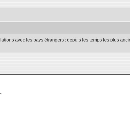
elations avec les pays étrangers : depuis les temps les plus anc
,
-