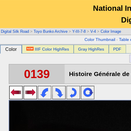
National In
Di
Digital Silk Road
>
Toyo Bunko Archive
>
Y-III-7-8
>
V-4
>
Color Image
Color Thumbnail
-
Table 
Color
IIIF Color HighRes
Gray HighRes
PDF
0139
Histoire Générale de 