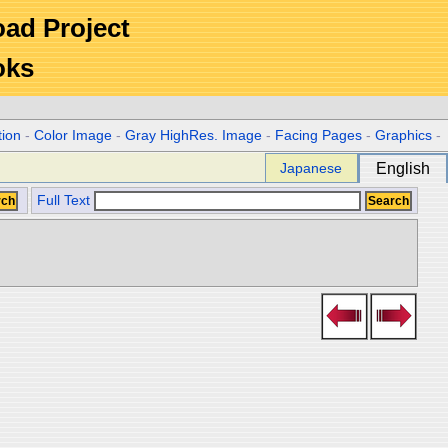
Road Project
oks
tion
-
Color Image
-
Gray HighRes. Image
-
Facing Pages
-
Graphics
-
Japanese
English
Full Text