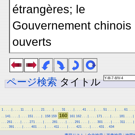
étrangères; le
Gouvernement chinois 
ouverts
ページ検索
タイトル
1
.
.
.
.
|
.
.
.
.
11
.
.
.
.
|
.
.
.
.
21
.
.
.
.
|
.
.
.
.
31
.
.
.
.
|
.
.
.
.
41
.
.
.
.
|
.
.
.
.
51
.
.
.
.
|
.
.
.
.
61
.
.
.
.
160
.
.
141
.
.
.
.
|
.
.
.
.
151
.
.
.
.
|
.
158
159
161
162
.
.
.
|
.
.
.
.
171
.
.
.
.
|
.
.
.
.
181
.
.
.
.
|
.
.
.
261
.
.
.
.
|
.
.
.
.
271
.
.
.
.
|
.
.
.
.
281
.
.
.
.
|
.
.
.
.
291
.
.
.
.
|
.
.
.
.
301
.
.
.
.
|
.
.
.
.
311
.
.
.
.
|
.
.
.
.
391
.
.
.
.
|
.
.
.
.
401
.
.
.
.
|
.
.
.
.
411
.
.
.
.
|
.
.
.
.
421
.
.
.
.
|
.
.
.
.
431
.
.
434