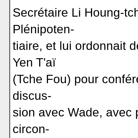
Secrétaire Li Houng-tc
Plénipoten-
tiaire, et lui ordonnait
Yen T'aï
(Tche Fou) pour confére
discus-
sion avec Wade, avec p
circon-