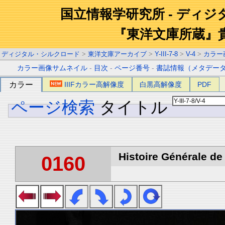
国立情報学研究所 - ディ
『東洋文庫所蔵』
ディジタル・シルクロード
>
東洋文庫アーカイブ
>
Y-III-7-8
>
V-4
>
カラー
カラー画像サムネイル
-
目次
-
ページ番号
-
書誌情報（メタデー
カラー
IIIFカラー高解像度
白黒高解像度
PDF
ページ検索
タイトル
Histoire Générale de 
0160