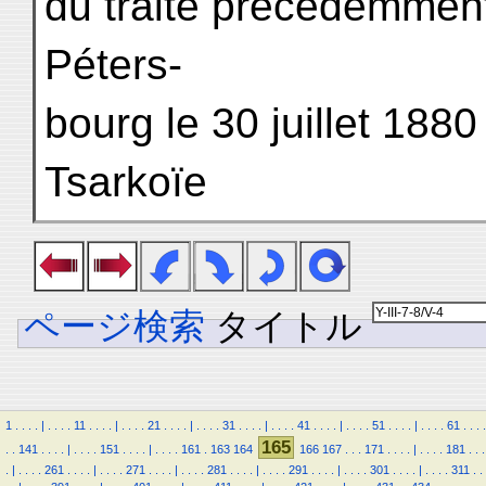
du traité précédemment
Péters-
bourg le 30 juillet 1880
Tsarkoïe
ページ検索
タイトル
1
.
.
.
.
|
.
.
.
.
11
.
.
.
.
|
.
.
.
.
21
.
.
.
.
|
.
.
.
.
31
.
.
.
.
|
.
.
.
.
41
.
.
.
.
|
.
.
.
.
51
.
.
.
.
|
.
.
.
.
61
.
.
.
.
165
.
.
141
.
.
.
.
|
.
.
.
.
151
.
.
.
.
|
.
.
.
.
161
.
163
164
166
167
.
.
.
171
.
.
.
.
|
.
.
.
.
181
.
.
.
.
|
.
.
.
.
261
.
.
.
.
|
.
.
.
.
271
.
.
.
.
|
.
.
.
.
281
.
.
.
.
|
.
.
.
.
291
.
.
.
.
|
.
.
.
.
301
.
.
.
.
|
.
.
.
.
311
.
.