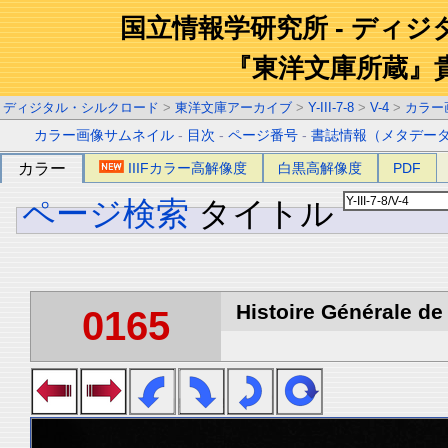
国立情報学研究所 - ディ
『東洋文庫所蔵』
ディジタル・シルクロード
>
東洋文庫アーカイブ
>
Y-III-7-8
>
V-4
>
カラー
カラー画像サムネイル
-
目次
-
ページ番号
-
書誌情報（メタデー
カラー
IIIFカラー高解像度
白黒高解像度
PDF
ページ検索
タイトル
Histoire Générale de 
0165