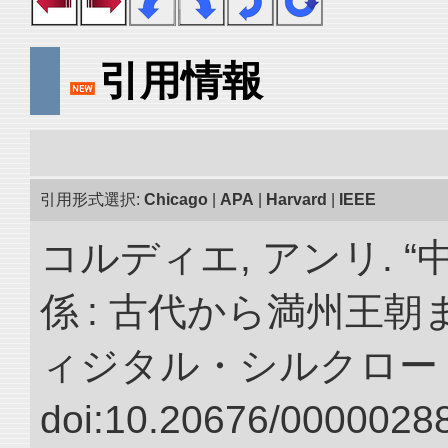
引用情報
引用形式選択:
Chicago
|
APA
|
Harvard
|
IEEE
コルディエ, アンリ. 
係 : 古代から満州王朝
ィジタル・シルクロー
doi:10.20676/00000288