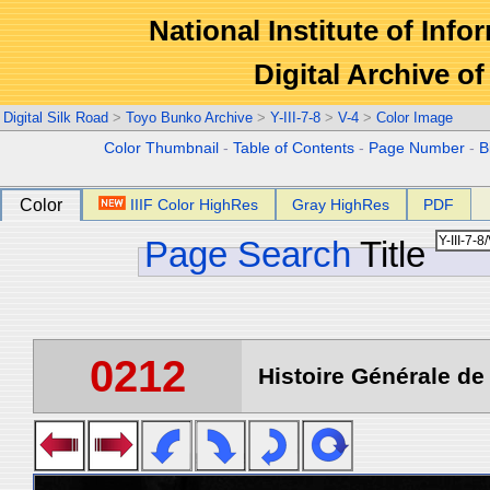
National Institute of Info
Digital Archive 
Digital Silk Road
>
Toyo Bunko Archive
>
Y-III-7-8
>
V-4
>
Color Image
Color Thumbnail
-
Table of Contents
-
Page Number
-
B
Color
IIIF Color HighRes
Gray HighRes
PDF
Page Search
Title
0212
Histoire Générale de 