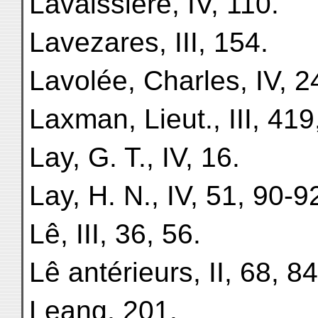
Lavaissière, IV, 110.
Lavezares, III, 154.
Lavolée, Charles, IV, 2
Laxman, Lieut., III, 419
Lay, G. T., IV, 16.
Lay, H. N., IV, 51, 90-
Lê, III, 36, 56.
Lê antérieurs, II, 68, 84
Leang, 201.