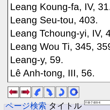
Leang Koung-fa, IV, 31
Leang Seu-tou, 403.
Leang Tchoung-yi, IV, 
Leang Wou Ti, 345, 35
Leang-y, 59.
Lê Anh-tong, III, 56.
ページ検索
タイトル