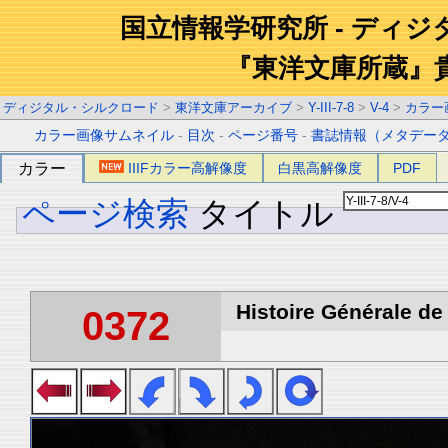
国立情報学研究所 - ディ
『東洋文庫所蔵』
ディジタル・シルクロード
>
東洋文庫アーカイブ
>
Y-III-7-8
>
V-4
>
カラー
カラー画像サムネイル
-
目次
-
ページ番号
-
書誌情報（メタデー
カラー
IIIFカラー高解像度
白黒高解像度
PDF
ページ検索
タイトル
Histoire Générale de 
0372