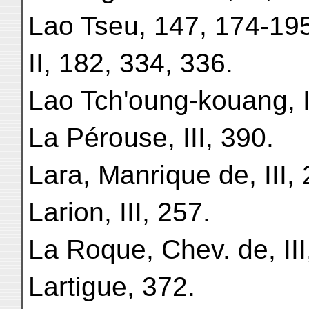
Lao Tseu, 147, 174-195
II, 182, 334, 336.
Lao Tch'oung-kouang, I
La Pérouse, III, 390.
Lara, Manrique de, III, 
Larion, III, 257.
La Roque, Chev. de, III
Lartigue, 372.