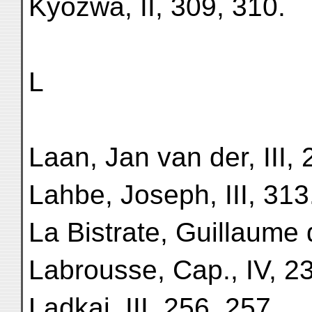
Kyozwa, II, 309, 310.
L
Laan, Jan van der, III, 
Lahbe, Joseph, III, 313
La Bistrate, Guillaume d
Labrousse, Cap., IV, 2
Ladkai, III, 256, 257.