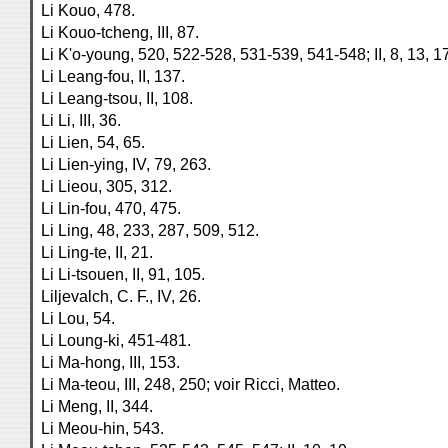
Li Kouo, 478.
Li Kouo-tcheng, III, 87.
Li K'o-young, 520, 522-528, 531-539, 541-548; II, 8, 13, 17
Li Leang-fou, II, 137.
Li Leang-tsou, II, 108.
Li Li, III, 36.
Li Lien, 54, 65.
Li Lien-ying, IV, 79, 263.
Li Lieou, 305, 312.
Li Lin-fou, 470, 475.
Li Ling, 48, 233, 287, 509, 512.
Li Ling-te, II, 21.
Li Li-tsouen, II, 91, 105.
Liljevalch, C. F., IV, 26.
Li Lou, 54.
Li Loung-ki, 451-481.
Li Ma-hong, III, 153.
Li Ma-teou, III, 248, 250; voir Ricci, Matteo.
Li Meng, II, 344.
Li Meou-hin, 543.