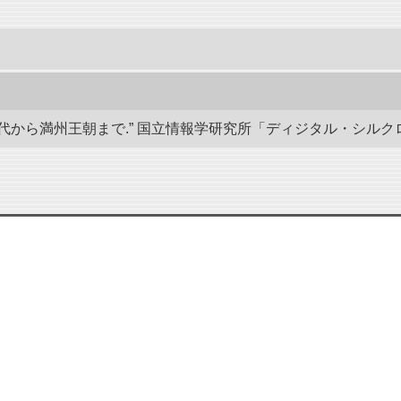
から満州王朝まで.” 国立情報学研究所「ディジタル・シルクロード」／東洋