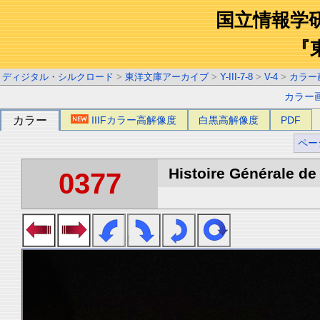
国立情報学
『
ディジタル・シルクロード
>
東洋文庫アーカイブ
>
Y-III-7-8
>
V-4
>
カラー
カラー
カラー
IIIFカラー高解像度
白黒高解像度
PDF
ペー
Histoire Générale de 
0377