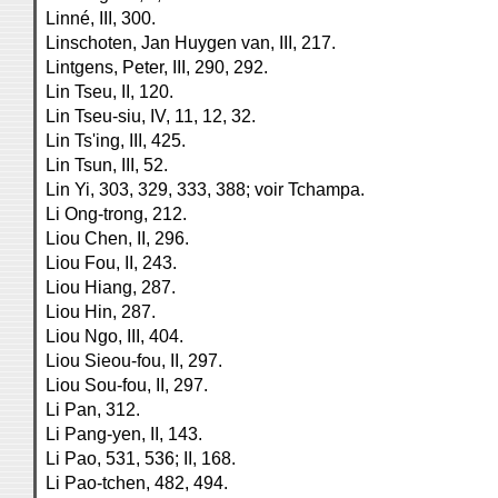
Linné, III, 300.
Linschoten, Jan Huygen van, III, 217.
Lintgens, Peter, III, 290, 292.
Lin Tseu, II, 120.
Lin Tseu-siu, IV, 11, 12, 32.
Lin Ts'ing, III, 425.
Lin Tsun, III, 52.
Lin Yi, 303, 329, 333, 388; voir Tchampa.
Li Ong-trong, 212.
Liou Chen, II, 296.
Liou Fou, II, 243.
Liou Hiang, 287.
Liou Hin, 287.
Liou Ngo, III, 404.
Liou Sieou-fou, II, 297.
Liou Sou-fou, II, 297.
Li Pan, 312.
Li Pang-yen, II, 143.
Li Pao, 531, 536; II, 168.
Li Pao-tchen, 482, 494.