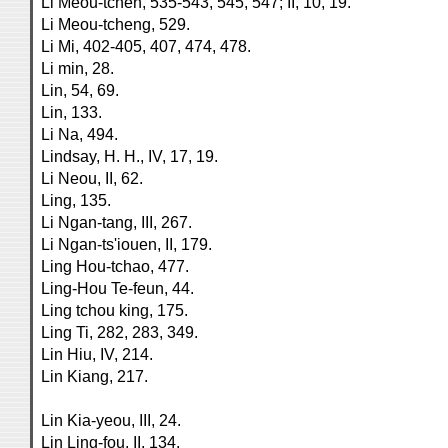
Li Meou-tchen, 535-543, 545, 547; II, 10, 19.
Li Meou-tcheng, 529.
Li Mi, 402-405, 407, 474, 478.
Li min, 28.
Lin, 54, 69.
Lin, 133.
Li Na, 494.
Lindsay, H. H., IV, 17, 19.
Li Neou, II, 62.
Ling, 135.
Li Ngan-tang, III, 267.
Li Ngan-ts'iouen, II, 179.
Ling Hou-tchao, 477.
Ling-Hou Te-feun, 44.
Ling tchou king, 175.
Ling Ti, 282, 283, 349.
Lin Hiu, IV, 214.
Lin Kiang, 217.
Lin Kia-yeou, III, 24.
Lin Ling-fou, II, 134.