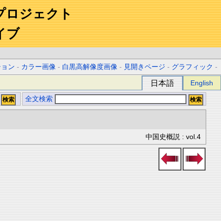
プロジェクト
イブ
ション
-
カラー画像
-
白黒高解像度画像
-
見開きページ
-
グラフィック
-
日本語
English
全文検索
中国史概説 : vol.4