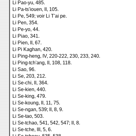
Li Pao-yu, 485.
Li Pa-ts'iouen, II, 105.
Li Pe, 549; voir Li T'ai pe.
Li Pen, 354.
Li Pe-yo, 44.
Li Piao, 341.
Li Pien, II, 67.
Li Pi Kaghan, 420.
Li Ping-heng, IV, 220-222, 230, 233, 240.
Li Ping-tch'ang, II, 108, 118.
Li Sao, 96.
Li Se, 203, 212.
Li Se-chi, II, 364.
Li Se-kien, 440.
Li Se-king, 479.
Li Se-koung, II, 11, 75.
Li Se-ngan, 539; II, 8, 9.
Li Se-tao, 503.
Li Se-tchao, 541, 542, 547; II, 8.
Li Se-tche, III, 5, 6.