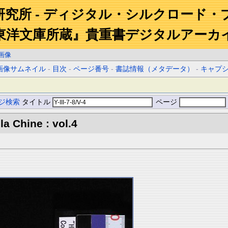
研究所 - ディジタル・シルクロード・
東洋文庫所蔵』貴重書デジタルアーカ
画像
画像サムネイル
-
目次
-
ページ番号
-
書誌情報（メタデータ）
-
キャプ
ジ検索
タイトル
ページ
la Chine : vol.4