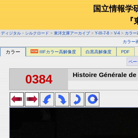
国立情報学
『
ディジタル・シルクロード
>
東洋文庫アーカイブ
>
Y-III-7-8
>
V-4
>
カラー
カラー
カラー
IIIFカラー高解像度
白黒高解像度
PDF
ペー
Histoire Générale de 
0384