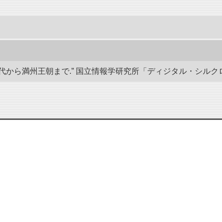
から満州王朝まで.” 国立情報学研究所「ディジタル・シルクロード」／東洋