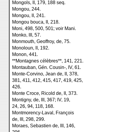
Mongols, II, 179, 188 seq.
Mongou, 244.
Mongou, II, 241.
Mongou bouca, II, 218.
Moni, 498, 500, 501; voir Mani.
Monko, III, 57.
Monmouth, Geoffroy, de, 75.
Monoloun, II, 192.
Monon, 441.
**Montagnes célèbres**, 141, 221.
Montauban, Gén. Cousin-, IV, 61.
Monte-Corvino, Jean de, II, 378,
381, 411, 412, 415, 417, 419, 425,
426.
Monte Croce, Ricold de, II, 373.
Montigny, de, III, 367; IV, 19,
24, 26, 94, 118, 168.
Montmorency-Laval, François
de, III, 298, 299.
Moraes, Sebastien de, III, 146,