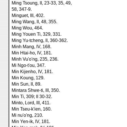
Ming Tsoung, II, 23-33, 35, 49,
58, 347-9.
Minguet, III, 402.
Ming Wang, II, 48, 355.
Ming Wou, 464.
Ming Youen Ti, 329, 331.
Ming Yu-tcheng, II, 360-362.
Minh Mang, IV, 168.
Min Htai-ho, IV, 181.
Minh Vu'o'ng, 235, 236.
Mi Ngo-t'ou, 347.
Min Kijenho, IV, 181.
Min Koung, 129.
Min Sun, II, 89.
Mintara Shwe-ti, III, 350.
Min Ti, 309; II 30-32.
Minto, Lord, III, 411.
Min Tseu-k'ien, 160.
Mi nu'o'ng, 210.
Min Yen-ik, IV, 181.