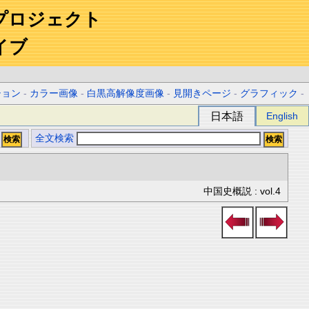
プロジェクト
イブ
ション
-
カラー画像
-
白黒高解像度画像
-
見開きページ
-
グラフィック
-
日本語
English
全文検索
中国史概説 : vol.4