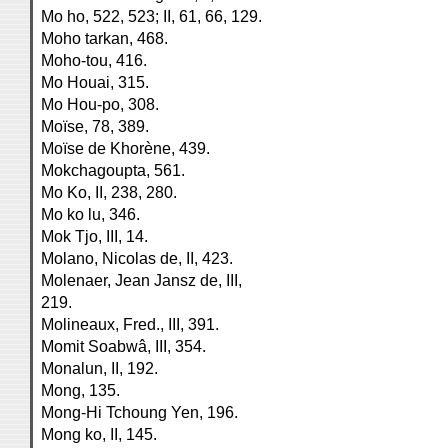
Mo ho, 522, 523; II, 61, 66, 129.
Moho tarkan, 468.
Moho-tou, 416.
Mo Houai, 315.
Mo Hou-po, 308.
Moïse, 78, 389.
Moïse de Khorène, 439.
Mokchagoupta, 561.
Mo Ko, II, 238, 280.
Mo ko lu, 346.
Mok Tjo, III, 14.
Molano, Nicolas de, II, 423.
Molenaer, Jean Jansz de, III,
219.
Molineaux, Fred., III, 391.
Momit Soabwâ, III, 354.
Monalun, II, 192.
Mong, 135.
Mong-Hi Tchoung Yen, 196.
Mong ko, II, 145.