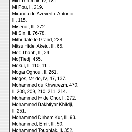
Min Yen-mok, IV, 181.
Mi Pou, II, 219.
Miranda de Azevedo, Antonio,
III, 115.
Misenor, III, 372.
Mi Sin, II, 76-78.
Mithridate le Grand, 228.
Mitsu Hide, Aketu, III, 65.
Moc Thanh, III, 34.
Mo(Tiedj, 455.
Mokul, II, 110, 111.
Mogaï Oghoul, II, 261.
Moges, Mᵉ de, IV, 47, 137.
Mohammed du Khwarezm, 470,
II, 208, 209, 210, 211, 214.
Mohammed Iᵉʳ de Ghor, II, 272.
Mohammed Bakhtiyar Khildji,
II, 251.
Mohammed Dirhem Kur, III, 93.
Mohammed, Emir, III, 50.
Mohammed Toughlak, II, 352.