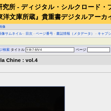
研究所 - ディジタル・シルクロード・
東洋文庫所蔵』貴重書デジタルアーカ
画像
画像サムネイル
-
目次
-
ページ番号
-
書誌情報（メタデータ）
-
キャプ
ジ検索
タイトル
ページ
la Chine : vol.4