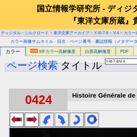
国立情報学研究所 - ディ
『東洋文庫所蔵』
ディジタル・シルクロード
>
東洋文庫アーカイブ
>
Y-III-7-8
>
V-4
>
カラー
カラー画像サムネイル
-
目次
-
ページ番号
-
書誌情報（メタデー
カラー
IIIFカラー高解像度
白黒高解像度
PDF
ページ検索
タイトル
Histoire Générale de 
0424