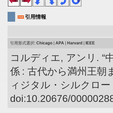
引用情報
引用形式選択:
Chicago
|
APA
|
Harvard
|
IEEE
コルディエ, アンリ. 
係 : 古代から満州王朝
ィジタル・シルクロー
doi:10.20676/00000288