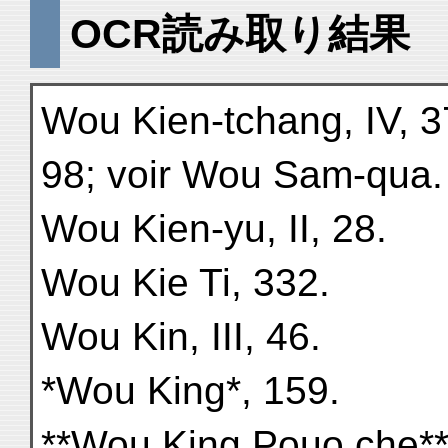
OCR読み取り結果
Wou Kien-tchang, IV, 37
98; voir Wou Sam-qua.
Wou Kien-yu, II, 28.
Wou Kie Ti, 332.
Wou Kin, III, 46.
*Wou King*, 159.
**Wou King Pouo che**