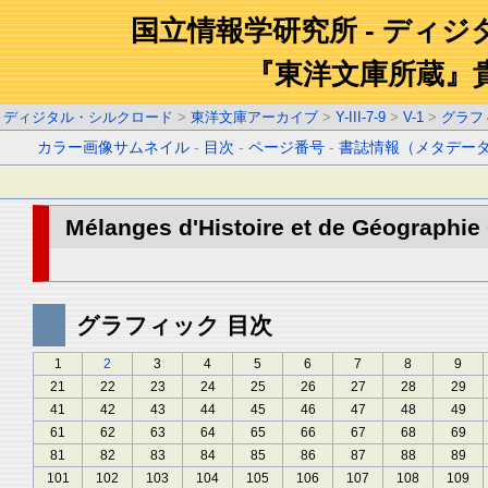
国立情報学研究所 - ディ
『東洋文庫所蔵』
ディジタル・シルクロード
>
東洋文庫アーカイブ
>
Y-III-7-9
>
V-1
>
グラフ
カラー画像サムネイル
-
目次
-
ページ番号
-
書誌情報（メタデー
Mélanges d'Histoire et de Géographie O
グラフィック 目次
1
2
3
4
5
6
7
8
9
21
22
23
24
25
26
27
28
29
41
42
43
44
45
46
47
48
49
61
62
63
64
65
66
67
68
69
81
82
83
84
85
86
87
88
89
101
102
103
104
105
106
107
108
109