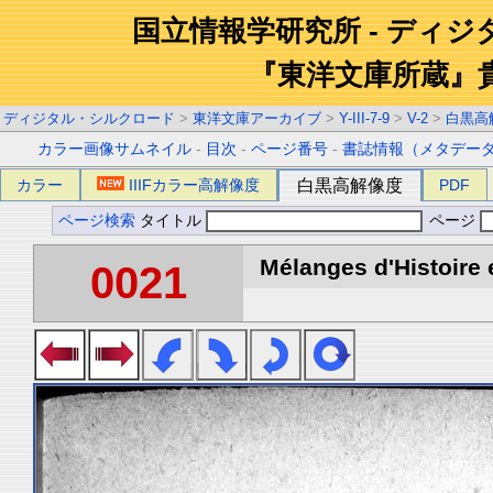
国立情報学研究所 - ディ
『東洋文庫所蔵』
ディジタル・シルクロード
>
東洋文庫アーカイブ
>
Y-III-7-9
>
V-2
>
白黒高
カラー画像サムネイル
-
目次
-
ページ番号
-
書誌情報（メタデー
カラー
IIIFカラー高解像度
白黒高解像度
PDF
ページ検索
タイトル
ページ
Mélanges d'Histoire 
0021