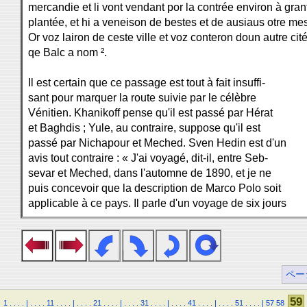
mercandie et li vont vendant por la contrée environ à gran
plantée, et hi a veneison de bestes et de ausiaus otre me
Or voz lairon de ceste ville et voz conteron doun autre cit
qe Balc a nom ².
Il est certain que ce passage est tout à fait insuffi-
sant pour marquer la route suivie par le célèbre
Vénitien. Khanikoff pense qu'il est passé par Hérat
et Baghdis ; Yule, au contraire, suppose qu'il est
passé par Nichapour et Meched. Sven Hedin est d'un
avis tout contraire : « J'ai voyagé, dit-il, entre Seb-
sevar et Meched, dans l'automne de 1890, et je ne
puis concevoir que la description de Marco Polo soit
applicable à ce pays. Il parle d'un voyage de six jours
ペー
59
1
.
.
.
.
|
.
.
.
.
11
.
.
.
.
|
.
.
.
.
21
.
.
.
.
|
.
.
.
.
31
.
.
.
.
|
.
.
.
.
41
.
.
.
.
|
.
.
.
.
51
.
.
.
.
|
57
58