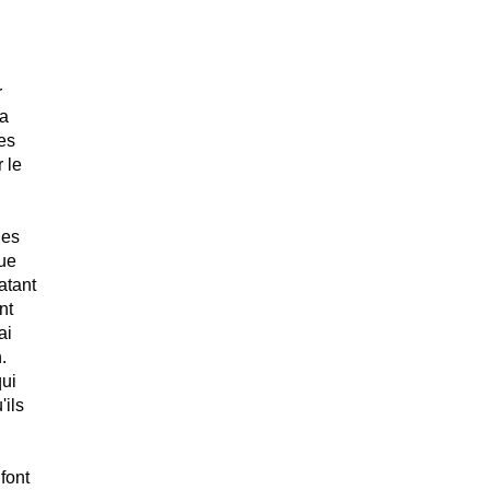
r
 a
ses
 le
les
que
atant
nt
ai
.
qui
'ils
font