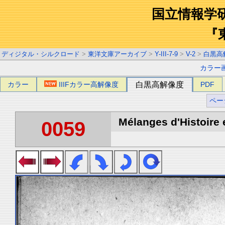
国立情報学
『
ディジタル・シルクロード
>
東洋文庫アーカイブ
>
Y-III-7-9
>
V-2
>
白黒高
カラー
カラー
IIIFカラー高解像度
白黒高解像度
PDF
ペー
Mélanges d'Histoire 
0059