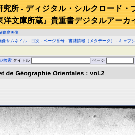
研究所 - ディジタル・シルクロード・
東洋文庫所蔵』貴重書デジタルアーカ
解像度画像
画像サムネイル
-
目次
-
ページ番号
-
書誌情報（メタデータ）
-
キャプ
ジ検索
タイトル
ページ
et de Géographie Orientales : vol.2