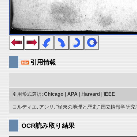
引用情報
引用形式選択:
Chicago
|
APA
|
Harvard
|
IEEE
コルディエ, アンリ. “極東の地理と歴史.” 国立情報学研究所「
OCR読み取り結果