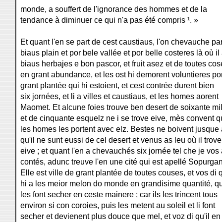
monde, a souffert de l'ignorance des hommes et de la
tendance à diminuer ce qui n'a pas été compris ¹. »
Et quant l'en se part de cest caustiaus, l'on chevauche pa
biaus plain et por bele vallée et por belle costeres là où il
biaus herbajes e bon pascor, et fruit asez et de toutes co
en grant abundance, et les ost hi demorent voluntieres por
grant plantée qui hi estoient, et cest contrée durent bien
six jornées, et li a villes et caustiaus, et les homes aorent
Maomet. Et alcune foies trouve ben desert de soixante mi
et de cinquante esquelz ne i se trove eive, mès convent 
les homes les portent avec elz. Bestes ne boivent jusque 
qu'il ne sunt eussi de cel desert et venus as leu où il trove
eive ; et quant l'en a chevauchés six jornée tel che je vos 
contés, adunc treuve l'en une cité qui est apellé Sopurgan
Elle est ville de grant plantée de toutes couses, et vos di 
hi a les meior melon do monde en grandisime quantité, qu
les font secher en ceste mainere ; car ils les trincent tous
environ si con coroies, puis les metent au soleil et li font
secher et devienent plus douce que mel, et voz di qu'il en 