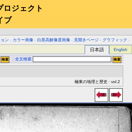
プロジェクト
イブ
ション
-
カラー画像
-
白黒高解像度画像
-
見開きページ
-
グラフィック
-
日本語
English
全文検索
極東の地理と歴史 : vol.2