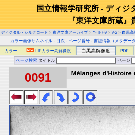
国立情報学研究所 - ディ
『東洋文庫所蔵』
ディジタル・シルクロード
>
東洋文庫アーカイブ
>
Y-III-7-9
>
V-2
>
白黒高
カラー画像サムネイル
-
目次
-
ページ番号
-
書誌情報（メタデー
カラー
IIIFカラー高解像度
白黒高解像度
PDF
ページ検索
タイトル
ページ
Mélanges d'Histoire 
0091