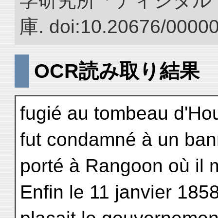
学研究所「ディジタル
庫. doi:10.20676/0000
OCR読み取り結果
fugié au tombeau d'Houm
fut condamné à un ban
porté à Rangoon où il 
Enfin le 11 janvier 1858