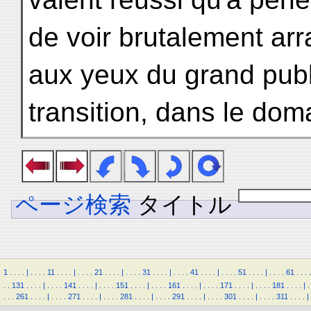
de voir brutalement arra
aux yeux du grand publi
transition, dans le doma
ページ検索
タイトル
1
.
.
.
.
|
.
.
.
.
11
.
.
.
.
|
.
.
.
.
21
.
.
.
.
|
.
.
.
.
31
.
.
.
.
|
.
.
.
.
41
.
.
.
.
|
.
.
.
.
51
.
.
.
.
|
.
.
.
.
61
.
.
.
.
.
.
131
.
.
.
.
|
.
.
.
.
141
.
.
.
.
|
.
.
.
.
151
.
.
.
.
|
.
.
.
.
161
.
.
.
.
|
.
.
.
.
171
.
.
.
.
|
.
.
.
.
181
.
.
.
.
|
.
.
.
.
261
.
.
.
.
|
.
.
.
.
271
.
.
.
.
|
.
.
.
.
281
.
.
.
.
|
.
.
.
.
291
.
.
.
.
|
.
.
.
.
301
.
.
.
.
|
.
.
.
.
311
.
.
.
.
|