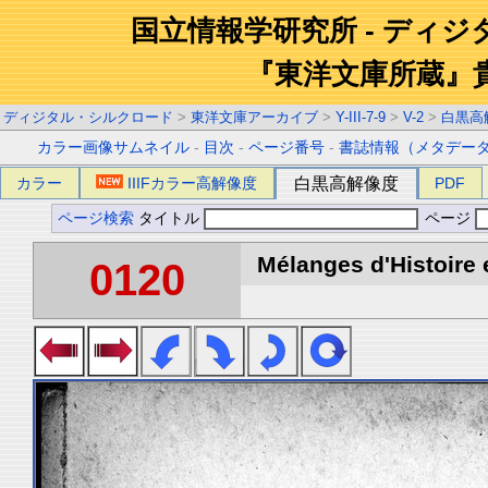
国立情報学研究所 - ディ
『東洋文庫所蔵』
ディジタル・シルクロード
>
東洋文庫アーカイブ
>
Y-III-7-9
>
V-2
>
白黒高
カラー画像サムネイル
-
目次
-
ページ番号
-
書誌情報（メタデー
カラー
IIIFカラー高解像度
白黒高解像度
PDF
ページ検索
タイトル
ページ
Mélanges d'Histoire 
0120